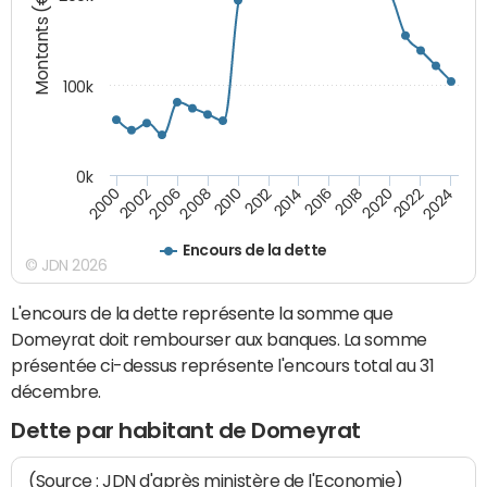
Montants (€)
100k
0k
2008
2022
2002
2018
2014
2010
2024
2006
2020
2000
2016
2012
Encours de la dette
© JDN 2026
L'encours de la dette représente la somme que
Domeyrat doit rembourser aux banques. La somme
présentée ci-dessus représente l'encours total au 31
décembre.
Dette par habitant de Domeyrat
(Source : JDN d'après ministère de l'Economie)