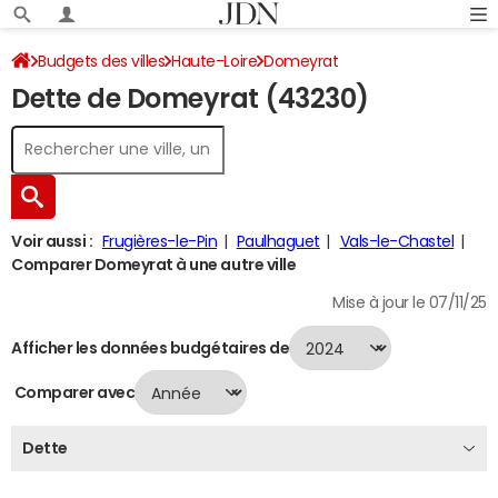
Budgets des villes
Haute-Loire
Domeyrat
Dette de Domeyrat (43230)
Dette au 31/12/2024
Voir aussi :
Frugières-le-Pin
Paulhaguet
Vals-le-Chastel
Comparer Domeyrat à une autre ville
Mise à jour le 07/11/25
Afficher les données budgétaires de
Comparer avec
Dette