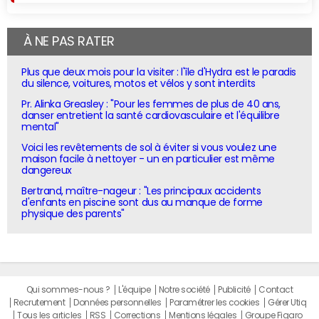
À NE PAS RATER
Plus que deux mois pour la visiter : l'île d'Hydra est le paradis
du silence, voitures, motos et vélos y sont interdits
Pr. Alinka Greasley : "Pour les femmes de plus de 40 ans,
danser entretient la santé cardiovasculaire et l'équilibre
mental"
Voici les revêtements de sol à éviter si vous voulez une
maison facile à nettoyer - un en particulier est même
dangereux
Bertrand, maître-nageur : "Les principaux accidents
d'enfants en piscine sont dus au manque de forme
physique des parents"
Qui sommes-nous ?
L'équipe
Notre société
Publicité
Contact
Recrutement
Données personnelles
Paramétrer les cookies
Gérer Utiq
Tous les articles
RSS
Corrections
Mentions légales
Groupe Figaro