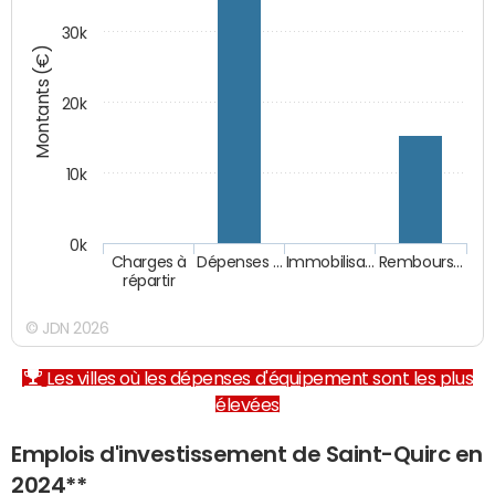
30k
Montants (€)
20k
10k
0k
Charges à
Dépenses …
Immobilisa…
Rembours…
répartir
© JDN 2026
Les villes où les dépenses d'équipement sont les plus
élevées
Emplois d'investissement de Saint-Quirc en
2024**