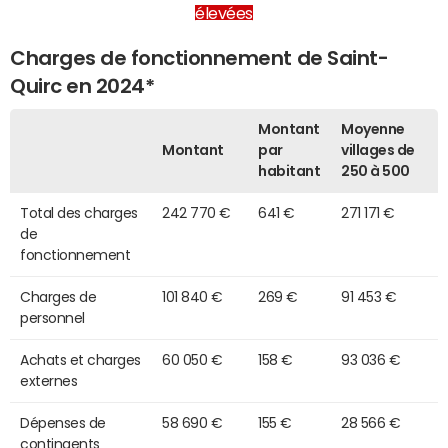
élevées
Charges de fonctionnement de Saint-
Quirc en 2024*
Montant
Moyenne
Montant
par
villages de
habitant
250 à 500
Total des charges
242 770 €
641 €
271 171 €
de
fonctionnement
Charges de
101 840 €
269 €
91 453 €
personnel
Achats et charges
60 050 €
158 €
93 036 €
externes
Dépenses de
58 690 €
155 €
28 566 €
contingents