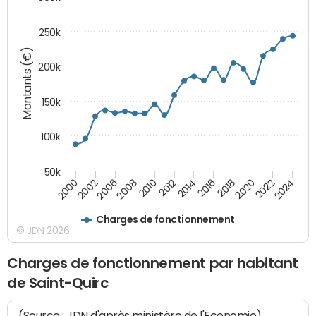
250k
Montants (€)
200k
150k
100k
50k
2008
2022
2002
2018
2014
2010
2024
2006
2020
2000
2016
2012
Charges de fonctionnement
© JDN 2026
Charges de fonctionnement par habitant
de Saint-Quirc
(Source : JDN d'après ministère de l'Economie)