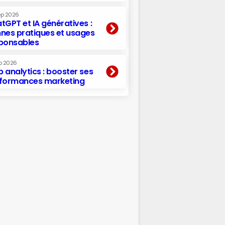
ep 2026
tGPT et IA génératives :
nes pratiques et usages
ponsables
p 2026
 analytics : booster ses
formances marketing