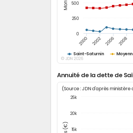
500
250
0
2000
2002
2006
2008
Saint-Saturnin
Moyenne
© JDN 2026
Annuité de la dette de Sa
(Source : JDN d'après ministère
25k
20k
15k