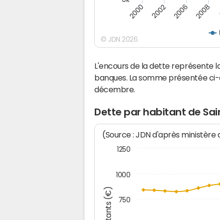
2008
2000
2002
2006
© JDN 2026
L'encours de la dette représente 
banques. La somme présentée ci-de
décembre.
Dette par habitant de Sai
(Source : JDN d'après ministère
1250
1000
Montants (€)
750