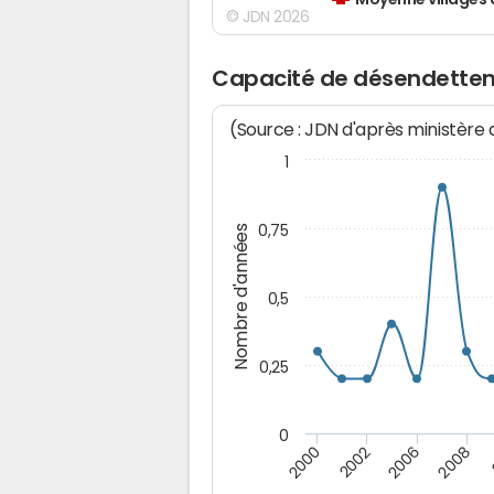
Moyenne villages 
© JDN 2026
Capacité de désendettem
(Source : JDN d'après ministère
1
0,75
Nombre d'années
0,5
0,25
0
2000
2008
2002
2006