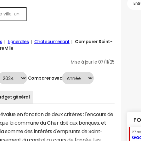
es
Lignerolles
Châteaumeillant
Comparer Saint-
e ville
Mise à jour le 07/11/25
Comparer avec
udget général
évalue en fonction de deux critères : l'encours de
FO
 que la commune du Cher doit aux banques, et
 à la somme des intérêts d'emprunts de Saint-
27 a
Goo
sement du capital au cours de l'année. Les