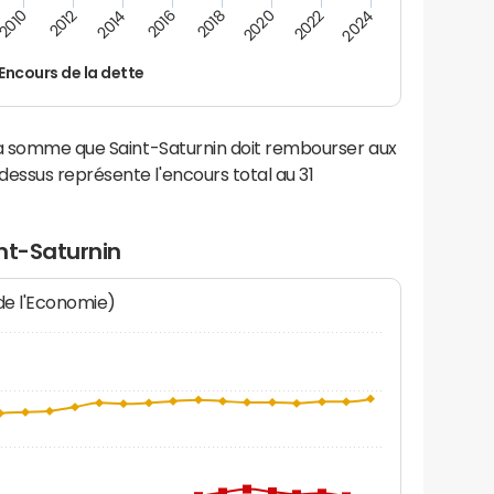
2016
2018
2010
2020
2012
2022
2014
2024
Encours de la dette
la somme que Saint-Saturnin doit rembourser aux
ssus représente l'encours total au 31
nt-Saturnin
 de l'Economie)