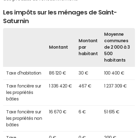
Les impôts sur les ménages de Saint-
Saturnin
Moyenne
Montant
communes
Montant
par
de 2 000 à 3
habitant
500
habitants
Taxe d'habitation
86 120 €
30 €
100 400 €
Taxe foncière sur
1 336 420 €
467 €
1 237 309 €
les propriétés
bâties
Taxe foncière sur
16 670 €
6 €
51 615 €
les propriétés non
bâties
Taxe
0 €
0 €
200 €