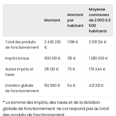
Moyenne
Montant
communes
Montant
par
de 2 000 à 3
habitant
500
habitants
Total des produits
3 426 230
1 198 €
2 931 214 €
de fonctionnement
€
Impôts locaux
900 510 €
315 €
1 280 003 €
Autres impôts et
215 130 €
75 €
178 244 €
taxes
Dotation globale
152 960 €
54 €
421 321 €
de fonctionnement
*
La somme des impôts, des taxes et de la dotation
globale de fonctionnement ne correspond pas au total
des produits de fonctionnement.