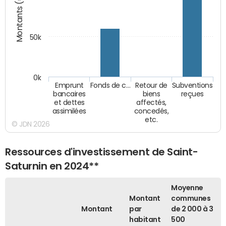
Montants (€)
50k
0k
Emprunt
Fonds de c…
Retour de
Subventions
bancaires
biens
reçues
et dettes
affectés,
assimilées
concedés,
etc.
© JDN 2026
Ressources d'investissement de Saint-
Saturnin en 2024**
Moyenne
Montant
communes
Montant
par
de 2 000 à 3
habitant
500