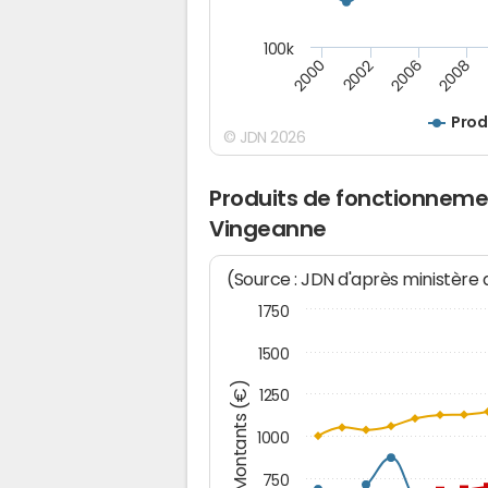
100k
2000
2008
2006
2002
Prod
© JDN 2026
Produits de fonctionneme
Vingeanne
(Source : JDN d'après ministère
1750
1500
Montants (€)
1250
1000
750