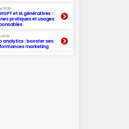
ep 2026
tGPT et IA génératives :
nes pratiques et usages
ponsables
p 2026
 analytics : booster ses
formances marketing