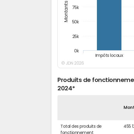
Montants (€)
75k
50k
25k
0k
Impôts locaux
© JDN 2026
Produits de fonctionneme
2024*
Mon
Total des produits de
455 1
fonctionnement