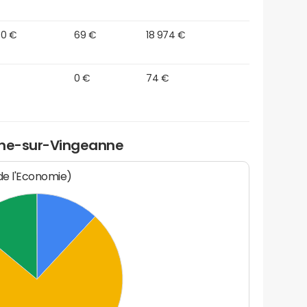
50 €
69 €
18 974 €
0 €
74 €
ine-sur-Vingeanne
 de l'Economie)