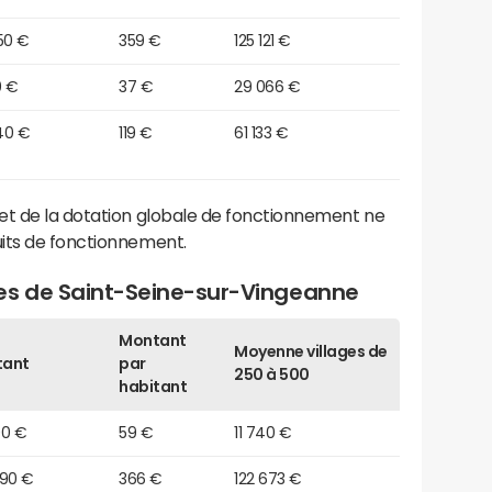
50 €
359 €
125 121 €
0 €
37 €
29 066 €
40 €
119 €
61 133 €
et de la dotation globale de fonctionnement ne
its de fonctionnement.
es de Saint-Seine-sur-Vingeanne
Montant
Moyenne villages de
tant
par
250 à 500
habitant
00 €
59 €
11 740 €
990 €
366 €
122 673 €