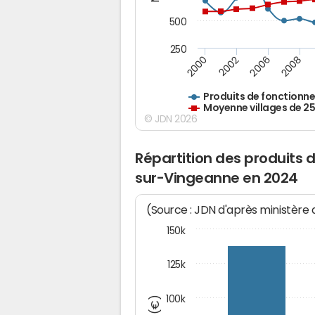
500
250
2000
2002
2006
2008
Produits de fonctionn
Moyenne villages de 2
© JDN 2026
Répartition des produits
sur-Vingeanne en 2024
(Source : JDN d'après ministère
150k
125k
100k