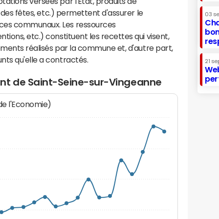
ations versées par l'Etat, produits de
s des fêtes, etc.) permettent d'assurer le
03 s
Cha
ices communaux. Les ressources
bon
ions, etc.) constituent les recettes qui visent,
res
sements réalisés par la commune et, d'autre part,
ts qu'elle a contractés.
21 se
Web
per
nt de Saint-Seine-sur-Vingeanne
 de l'Economie)