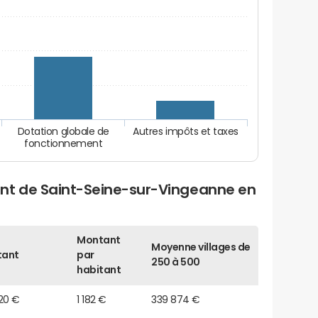
Dotation globale de
Autres impôts et taxes
fonctionnement
nt de Saint-Seine-sur-Vingeanne en
Montant
Moyenne villages de
tant
par
250 à 500
habitant
20 €
1 182 €
339 874 €