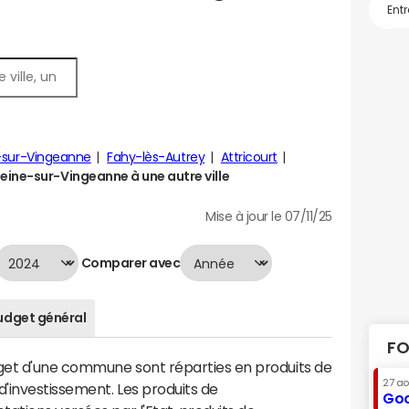
y-sur-Vingeanne
Fahy-lès-Autrey
Attricourt
ine-sur-Vingeanne à une autre ville
Mise à jour le 07/11/25
Comparer avec
udget général
FO
dget d'une commune sont réparties en produits de
27 a
'investissement. Les produits de
Goo