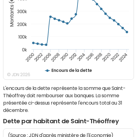
Montants (€)
300k
200k
100k
0k
2000
2022
2016
2010
2002
2024
2018
2012
2006
2020
2014
2008
Encours de la dette
© JDN 2026
L'encours de la dette représente la somme que Saint-
Théoffrey doit rembourser aux banques. La somme
présentée ci-dessus représente l'encours total au 31
décembre.
Dette par habitant de Saint-Théoffrey
(Source : JDN d'après ministère de l'Economie)