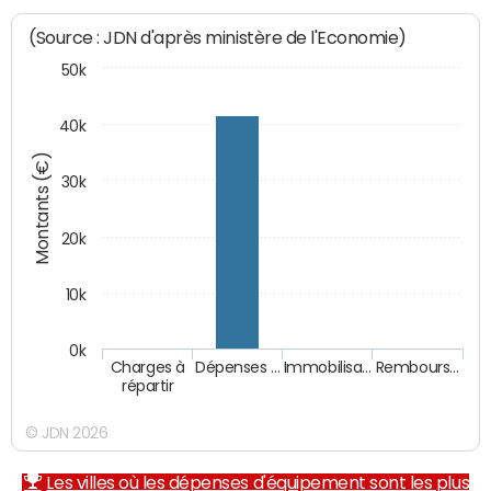
(Source : JDN d'après ministère de l'Economie)
50k
40k
Montants (€)
30k
20k
10k
0k
Charges à
Dépenses …
Immobilisa…
Rembours…
répartir
© JDN 2026
Les villes où les dépenses d'équipement sont les plus