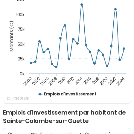
100k
Montants (€)
75k
50k
25k
0k
2024
2002
2010
2016
2022
2000
2008
2014
2020
2006
2012
2018
Emplois d'investissement
© JDN 2026
Emplois d'investissement par habitant de
Sainte-Colombe-sur-Guette