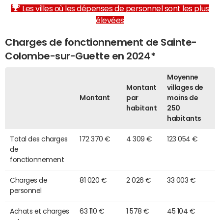
Les villes où les dépenses de personnel sont les plus
élevées
Charges de fonctionnement de Sainte-
Colombe-sur-Guette en 2024*
Moyenne
Montant
villages de
Montant
par
moins de
habitant
250
habitants
Total des charges
172 370 €
4 309 €
123 054 €
de
fonctionnement
Charges de
81 020 €
2 026 €
33 003 €
personnel
Achats et charges
63 110 €
1 578 €
45 104 €