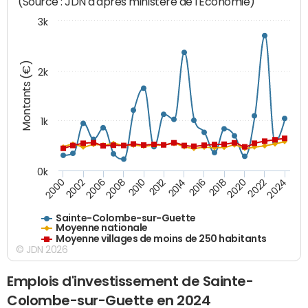
(Source : JDN d'après ministère de l'Economie)
3k
Montants (€)
2k
1k
0k
2006
2000
2024
2020
2016
2012
2008
2002
2022
2018
2014
2010
Sainte-Colombe-sur-Guette
Moyenne nationale
Moyenne villages de moins de 250 habitants
© JDN 2026
Emplois d'investissement de Sainte-
Colombe-sur-Guette en 2024