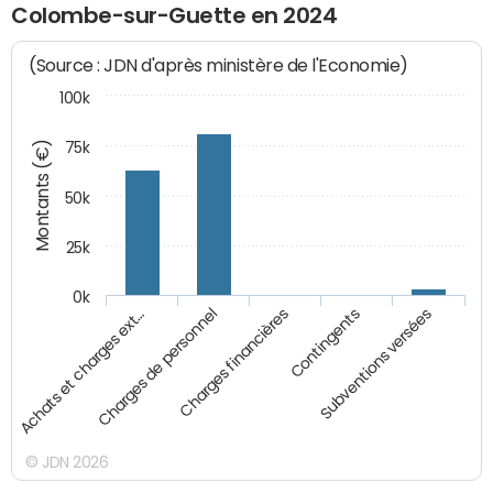
Colombe-sur-Guette en 2024
(Source : JDN d'après ministère de l'Economie)
100k
Montants (€)
75k
50k
25k
0k
Achats et charges ext…
Charges de personnel
Charges financières
Contingents
Subventions versées
© JDN 2026