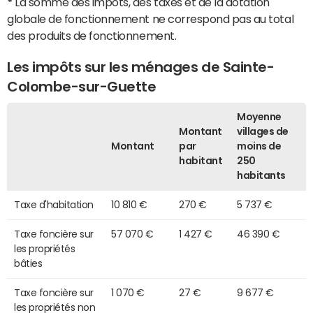
*
La somme des impôts, des taxes et de la dotation
globale de fonctionnement ne correspond pas au total
des produits de fonctionnement.
Les impôts sur les ménages de Sainte-
Colombe-sur-Guette
Moyenne
Montant
villages de
Montant
par
moins de
habitant
250
habitants
Taxe d'habitation
10 810 €
270 €
5 737 €
Taxe foncière sur
57 070 €
1 427 €
46 390 €
les propriétés
bâties
Taxe foncière sur
1 070 €
27 €
9 677 €
les propriétés non