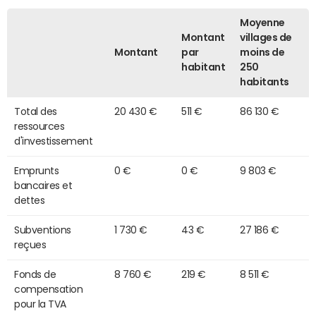
Moyenne
Montant
villages de
Montant
par
moins de
habitant
250
habitants
Total des
20 430 €
511 €
86 130 €
ressources
d'investissement
Emprunts
0 €
0 €
9 803 €
bancaires et
dettes
Subventions
1 730 €
43 €
27 186 €
reçues
Fonds de
8 760 €
219 €
8 511 €
compensation
pour la TVA