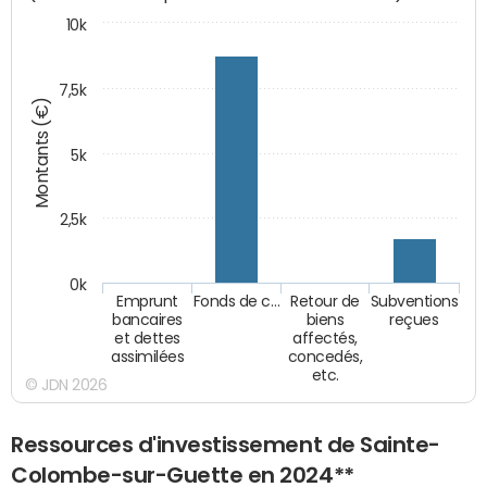
10k
7,5k
Montants (€)
5k
2,5k
0k
Emprunt
Fonds de c…
Retour de
Subventions
bancaires
biens
reçues
et dettes
affectés,
assimilées
concedés,
etc.
© JDN 2026
Ressources d'investissement de Sainte-
Colombe-sur-Guette en 2024**