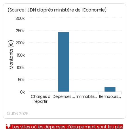
(Source : JDN d'après ministère de l'Economie)
300k
250k
Montants (€)
200k
150k
100k
50k
0k
Charges à
Dépenses …
Immobilis…
Rembours…
répartir
© JDN 2026
Les villes où les dépenses d'équipement sont les plus