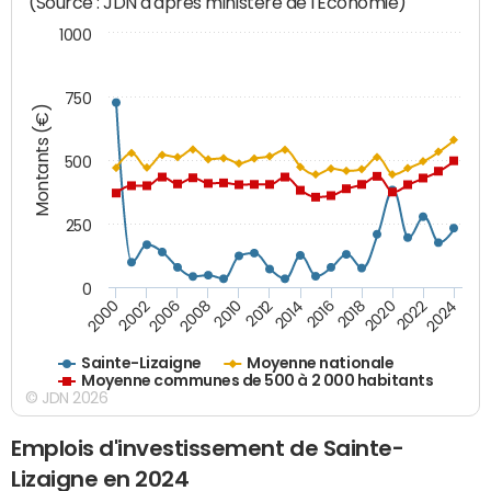
(Source : JDN d'après ministère de l'Economie)
1000
750
Montants (€)
500
250
0
2018
2002
2022
2008
2012
2016
2000
2020
2006
2024
2010
2014
Sainte-Lizaigne
Moyenne nationale
Moyenne communes de 500 à 2 000 habitants
© JDN 2026
Emplois d'investissement de Sainte-
Lizaigne en 2024