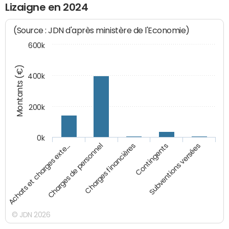
Lizaigne en 2024
(Source : JDN d'après ministère de l'Economie)
600k
Montants (€)
400k
200k
0k
Charges financières
Contingents
Subventions versées
Achats et charges exte…
Charges de personnel
© JDN 2026