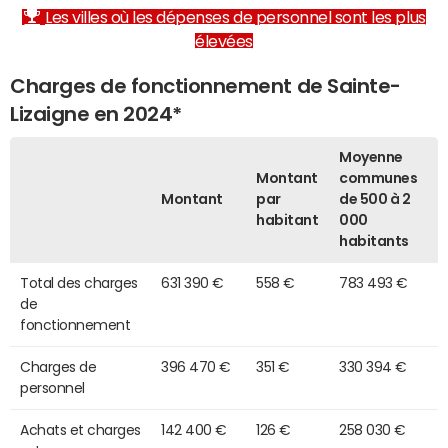
Les villes où les dépenses de personnel sont les plus
élevées
Charges de fonctionnement de Sainte-
Lizaigne en 2024*
Moyenne
Montant
communes
Montant
par
de 500 à 2
habitant
000
habitants
Total des charges
631 390 €
558 €
783 493 €
de
fonctionnement
Charges de
396 470 €
351 €
330 394 €
personnel
Achats et charges
142 400 €
126 €
258 030 €