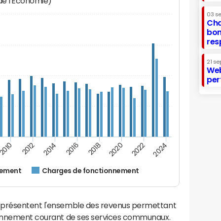
 de l'Economie)
03 s
Cha
bon
res
21 se
Web
per
2016
2018
2010
2020
2012
2022
2014
2024
nement
Charges de fonctionnement
eprésentent l'ensemble des revenus permettant
tionnement courant de ses services communaux.