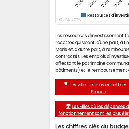
2008
2006
2002
2000
Ressources d'invest
© JDN 2026
Les ressources d'investissement (e
recettes qui visent, d'une part, à f
Marie et, d'autre part, à rembour
contractés. Les emplois d'investi
affectant le patrimoine communal 
bâtiments) et le remboursement 
Les villes les plus endettées
France
Les villes où les dépenses 
fonctionnement sont les plus él
Les chiffres clés du budg