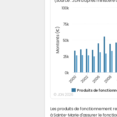
(Source : JDN d'après ministère
100k
75k
Montants (€)
50k
25k
0k
2008
2000
2002
2006
Produits de fonction
© JDN 2026
Les produits de fonctionnement r
à Sainte-Marie d'assurer le fonc