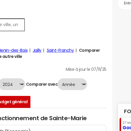
Benin-des-Bois
Jailly
Saint-Franchy
Comparer
 autre ville
Mise à jour le 07/11/25
Comparer avec
udget général
FO
onctionnement de Sainte-Marie
27 a
Goo