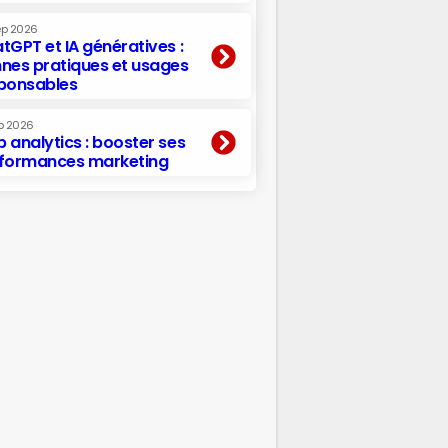
ep 2026
tGPT et IA génératives :
nes pratiques et usages
ponsables
p 2026
 analytics : booster ses
formances marketing