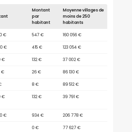
Montant
Moyenne villages de
tant
par
moins de 250
habitant
habitants
10 €
547 €
160 056 €
20 €
415 €
123 054 €
0 €
132 €
37 002 €
0 €
26 €
86 130 €
€
8 €
89 512 €
0 €
132 €
39 791 €
00 €
934 €
206 778 €
0 €
77 627 €