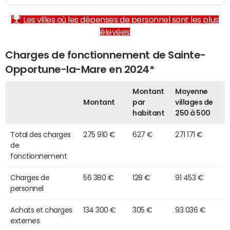
Les villes où les dépenses de personnel sont les plus
élevées
Charges de fonctionnement de Sainte-
Opportune-la-Mare en 2024*
Montant
Moyenne
Montant
par
villages de
habitant
250 à 500
Total des charges
275 910 €
627 €
271 171 €
de
fonctionnement
Charges de
56 380 €
128 €
91 453 €
personnel
Achats et charges
134 300 €
305 €
93 036 €
externes