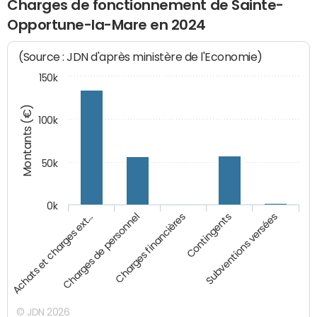
Charges de fonctionnement de Sainte-
Opportune-la-Mare en 2024
(Source : JDN d'après ministère de l'Economie)
150k
Montants (€)
100k
50k
0k
Achats et charges ext…
Charges de personnel
Charges financières
Contingents
Subventions versées
© JDN 2026