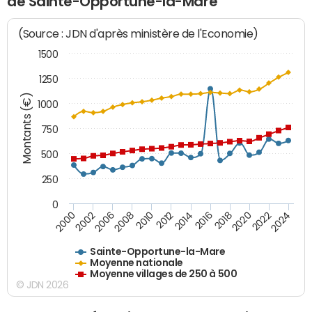
de Sainte-Opportune-la-Mare
(Source : JDN d'après ministère de l'Economie)
1500
1250
Montants (€)
1000
750
500
250
0
2018
2002
2022
2008
2012
2016
2000
2020
2006
2024
2010
2014
Sainte-Opportune-la-Mare
Moyenne nationale
Moyenne villages de 250 à 500
© JDN 2026