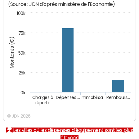
(Source : JDN d'après ministère de l'Economie)
100k
75k
Montants (€)
50k
25k
0k
Charges à
Dépenses …
Immobilisa…
Rembours…
répartir
© JDN 2026
Les villes où les dépenses d'équipement sont les plus
élevées