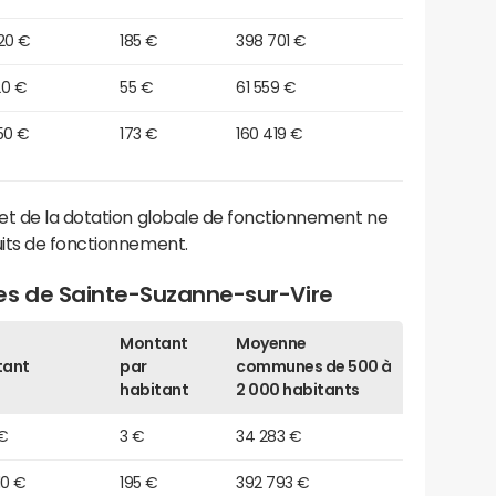
20 €
185 €
398 701 €
20 €
55 €
61 559 €
50 €
173 €
160 419 €
et de la dotation globale de fonctionnement ne
its de fonctionnement.
es de Sainte-Suzanne-sur-Vire
Montant
Moyenne
tant
par
communes de 500 à
habitant
2 000 habitants
 €
3 €
34 283 €
10 €
195 €
392 793 €