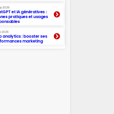
ep 2026
tGPT et IA génératives :
nes pratiques et usages
ponsables
p 2026
 analytics : booster ses
formances marketing