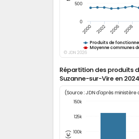
500
0
2000
2002
2006
2008
Produits de fonctionn
Moyenne communes de 
© JDN 2026
Répartition des produits
Suzanne-sur-Vire en 202
(Source : JDN d'après ministère
150k
125k
100k