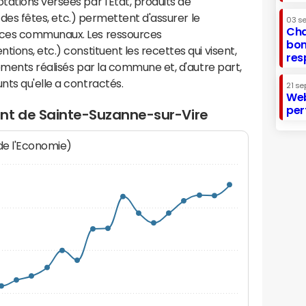
ations versées par l'Etat, produits de
s des fêtes, etc.) permettent d'assurer le
03 s
Cha
ices communaux. Les ressources
bon
ions, etc.) constituent les recettes qui visent,
res
sements réalisés par la commune et, d'autre part,
ts qu'elle a contractés.
21 se
Web
per
nt de Sainte-Suzanne-sur-Vire
 de l'Economie)