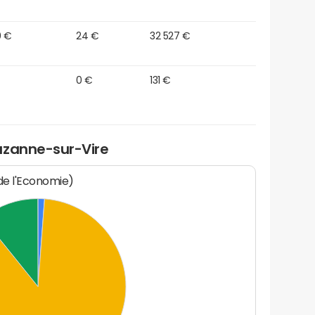
0 €
24 €
32 527 €
0 €
131 €
uzanne-sur-Vire
 de l'Economie)