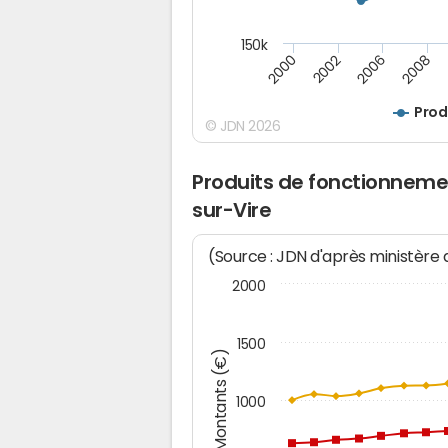
150k
2008
2006
2002
2000
Prod
© JDN 2026
Produits de fonctionneme
sur-Vire
(Source : JDN d'après ministère
2000
1500
Montants (€)
1000