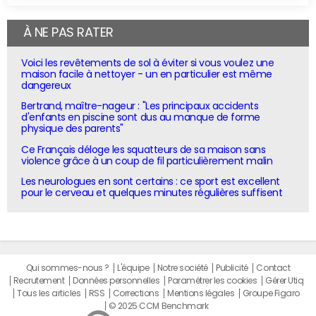
À NE PAS RATER
Voici les revêtements de sol à éviter si vous voulez une
maison facile à nettoyer - un en particulier est même
dangereux
Bertrand, maître-nageur : "Les principaux accidents
d'enfants en piscine sont dus au manque de forme
physique des parents"
Ce Français déloge les squatteurs de sa maison sans
violence grâce à un coup de fil particulièrement malin
Les neurologues en sont certains : ce sport est excellent
pour le cerveau et quelques minutes régulières suffisent
Qui sommes-nous ?
L'équipe
Notre société
Publicité
Contact
Recrutement
Données personnelles
Paramétrer les cookies
Gérer Utiq
Tous les articles
RSS
Corrections
Mentions légales
Groupe Figaro
© 2025 CCM Benchmark