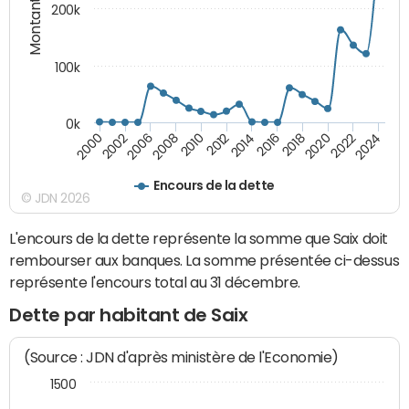
Montants (€)
200k
100k
0k
2000
2022
2016
2010
2002
2024
2018
2012
2006
2020
2014
2008
Encours de la dette
© JDN 2026
L'encours de la dette représente la somme que Saix doit
rembourser aux banques. La somme présentée ci-dessus
représente l'encours total au 31 décembre.
Dette par habitant de Saix
(Source : JDN d'après ministère de l'Economie)
1500