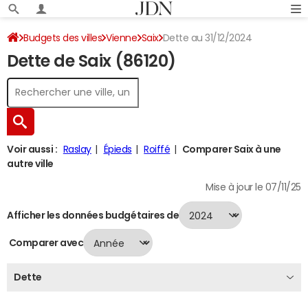
Budgets des villes
Vienne
Saix
Dette au 31/12/2024
Dette de Saix (86120)
Voir aussi :
Raslay
Épieds
Roiffé
Comparer Saix à une
autre ville
Mise à jour le 07/11/25
Afficher les données budgétaires de
Comparer avec
Dette