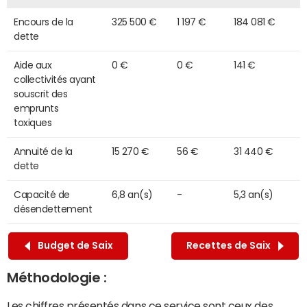
Encours de la
325 500 €
1 197 €
184 081 €
dette
Aide aux
0 €
0 €
141 €
collectivités ayant
souscrit des
emprunts
toxiques
Annuité de la
15 270 €
56 €
31 440 €
dette
Capacité de
6,8 an(s)
-
5,3 an(s)
désendettement
Budget de Saix
Recettes de Saix
Méthodologie :
Les chiffres présentés dans ce service sont ceux des