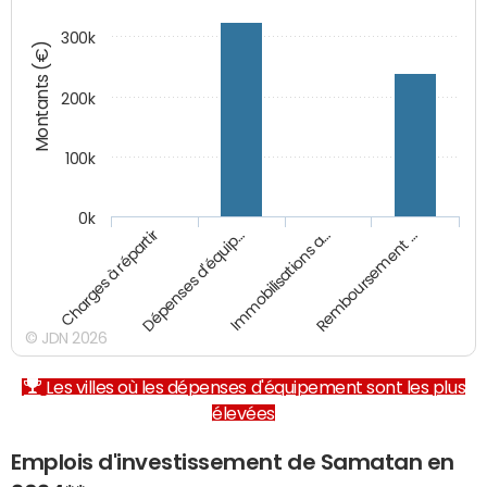
300k
Montants (€)
200k
100k
0k
Charges à répartir
Dépenses d'équip…
Immobilisations a…
Remboursement …
© JDN 2026
Les villes où les dépenses d'équipement sont les plus
élevées
Emplois d'investissement de Samatan en