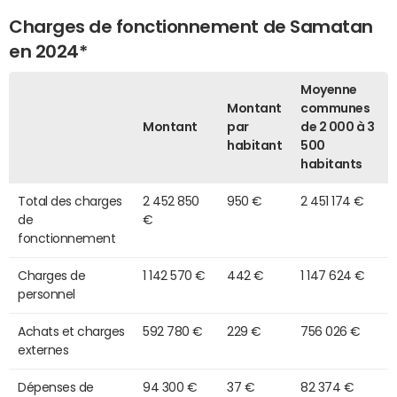
Charges de fonctionnement de Samatan
en 2024*
Moyenne
Montant
communes
Montant
par
de 2 000 à 3
habitant
500
habitants
Total des charges
2 452 850
950 €
2 451 174 €
de
€
fonctionnement
Charges de
1 142 570 €
442 €
1 147 624 €
personnel
Achats et charges
592 780 €
229 €
756 026 €
externes
Dépenses de
94 300 €
37 €
82 374 €