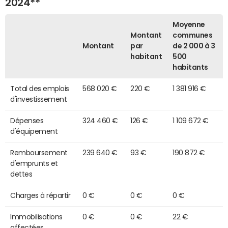
2024**
Moyenne
Montant
communes
Montant
par
de 2 000 à 3
habitant
500
habitants
Total des emplois
568 020 €
220 €
1 381 916 €
d'investissement
Dépenses
324 460 €
126 €
1 109 672 €
d'équipement
Remboursement
239 640 €
93 €
190 872 €
d'emprunts et
dettes
Charges à répartir
0 €
0 €
0 €
Immobilisations
0 €
0 €
22 €
affectées,