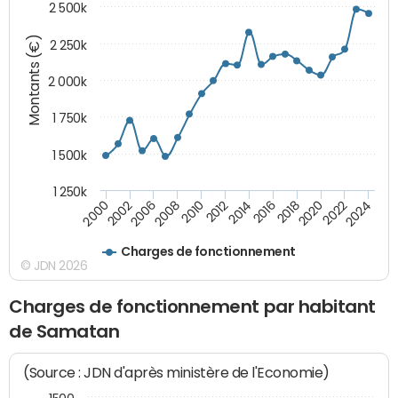
2 500k
Montants (€)
2 250k
2 000k
1 750k
1 500k
1 250k
2014
2008
2000
2024
2018
2012
2006
2022
2016
2010
2002
2020
Charges de fonctionnement
© JDN 2026
Charges de fonctionnement par habitant
de Samatan
(Source : JDN d'après ministère de l'Economie)