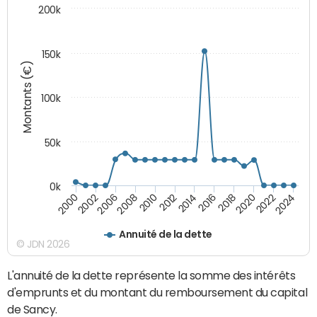
200k
150k
Montants (€)
100k
50k
0k
2008
2022
2002
2018
2014
2010
2024
2006
2020
2000
2016
2012
Annuité de la dette
© JDN 2026
L'annuité de la dette représente la somme des intérêts
d'emprunts et du montant du remboursement du capital
de Sancy.