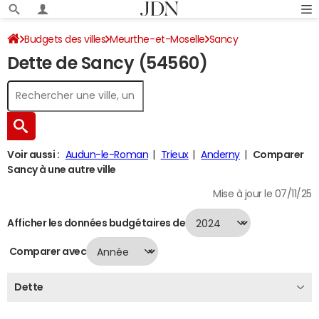
Budgets des villes
Meurthe-et-Moselle
Sancy
Dette de Sancy (54560)
Dette au 31/12/2024
Voir aussi :
Audun-le-Roman
Trieux
Anderny
Comparer
Sancy à une autre ville
Mise à jour le 07/11/25
Afficher les données budgétaires de
Comparer avec
Dette