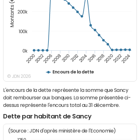
Montants (€)
200k
100k
0k
2000
2022
2016
2010
2002
2024
2018
2012
2006
2020
2014
2008
Encours de la dette
© JDN 2026
L'encours de la dette représente la somme que Sancy
doit rembourser aux banques. La somme présentée ci-
dessus représente l'encours total au 31 décembre.
Dette par habitant de Sancy
(Source : JDN d'après ministère de l'Economie)
1250