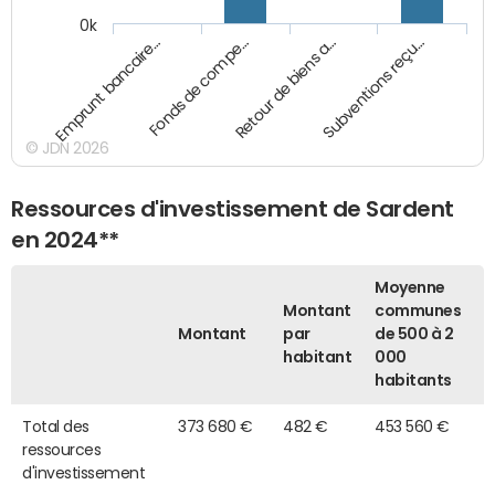
0k
Emprunt bancaire…
Fonds de compe…
Retour de biens a…
Subventions reçu…
© JDN 2026
Ressources d'investissement de Sardent
en 2024**
Moyenne
Montant
communes
Montant
par
de 500 à 2
habitant
000
habitants
Total des
373 680 €
482 €
453 560 €
ressources
d'investissement