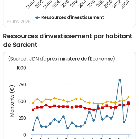
2000
2022
2016
2010
2002
2024
2018
2012
2006
2020
2014
2008
Ressources d'investissement
© JDN 2026
Ressources d'investissement par habitant
de Sardent
(Source : JDN d'après ministère de l'Economie)
1000
750
Montants (€)
500
250
0