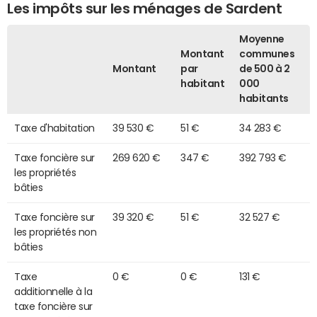
Les impôts sur les ménages de Sardent
Moyenne
Montant
communes
Montant
par
de 500 à 2
habitant
000
habitants
Taxe d'habitation
39 530 €
51 €
34 283 €
Taxe foncière sur
269 620 €
347 €
392 793 €
les propriétés
bâties
Taxe foncière sur
39 320 €
51 €
32 527 €
les propriétés non
bâties
Taxe
0 €
0 €
131 €
additionnelle à la
taxe foncière sur