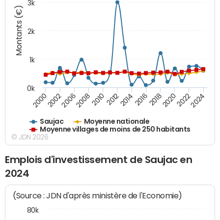
3k
Montants (€)
2k
1k
0k
2016
2014
2012
2010
2008
2006
2002
2000
2024
2022
2020
2018
Saujac
Moyenne nationale
Moyenne villages de moins de 250 habitants
© JDN 2026
Emplois d'investissement de Saujac en
2024
(Source : JDN d'après ministère de l'Economie)
80k