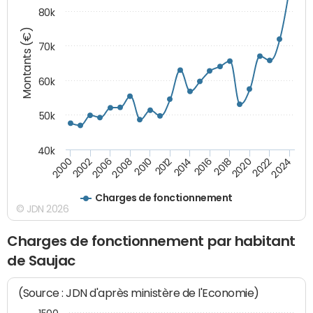
80k
Montants (€)
70k
60k
50k
40k
2020
2010
2016
2006
2022
2012
2000
2018
2008
2024
2014
2002
Charges de fonctionnement
© JDN 2026
Charges de fonctionnement par habitant
de Saujac
(Source : JDN d'après ministère de l'Economie)