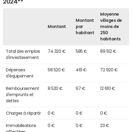
2024**
Moyenne
Montant
villages de
Montant
par
moins de
habitant
250
habitants
Total des emplois
74 320 €
585 €
89 512 €
d'investissement
Dépenses
58 520 €
461 €
72 920 €
d'équipement
Remboursement
8 520 €
67 €
12 610 €
d'emprunts et
dettes
Charges à répartir
0 €
0 €
0 €
Immobilisations
0 €
0 €
23 €
affectées,