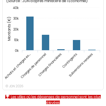
(Source : JDN d'après ministère de l'Economie)
40k
Montants (€)
30k
20k
10k
0k
Charges financières
Achats et charges ex…
Contingents
Charges de personnel
Subventions versées
© JDN 2026
Les villes où les dépenses de personnel sont les plus
élevées