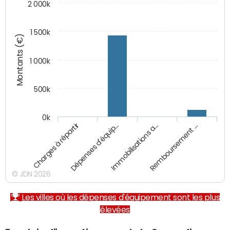
2 000k
1 500k
Montants (€)
1 000k
500k
0k
Charges à répartir
Dépenses d'équip…
Immobilisations a…
Remboursement …
© JDN 2026
Les villes où les dépenses d'équipement sont les plus
élevées