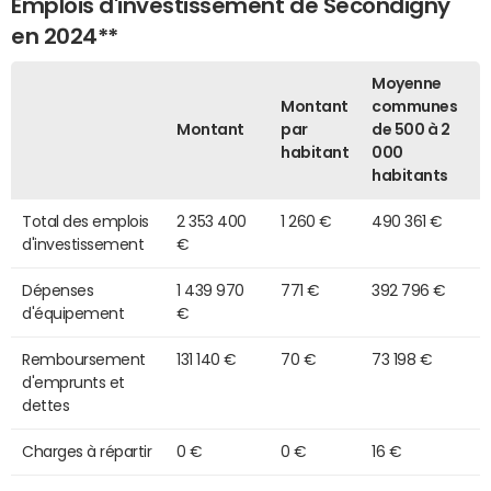
Emplois d'investissement de Secondigny
en 2024**
Moyenne
Montant
communes
Montant
par
de 500 à 2
habitant
000
habitants
Total des emplois
2 353 400
1 260 €
490 361 €
d'investissement
€
Dépenses
1 439 970
771 €
392 796 €
d'équipement
€
Remboursement
131 140 €
70 €
73 198 €
d'emprunts et
dettes
Charges à répartir
0 €
0 €
16 €