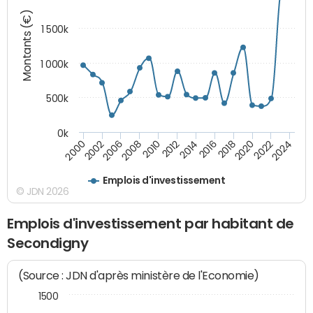
Montants (€)
1 500k
1 000k
500k
0k
2014
2008
2000
2024
2018
2012
2006
2022
2016
2010
2002
2020
Emplois d'investissement
© JDN 2026
Emplois d'investissement par habitant de
Secondigny
(Source : JDN d'après ministère de l'Economie)
1500