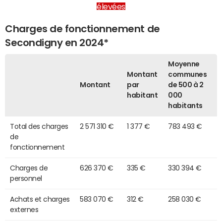
élevées
Charges de fonctionnement de
Secondigny en 2024*
Moyenne
Montant
communes
Montant
par
de 500 à 2
habitant
000
habitants
Total des charges
2 571 310 €
1 377 €
783 493 €
de
fonctionnement
Charges de
626 370 €
335 €
330 394 €
personnel
Achats et charges
583 070 €
312 €
258 030 €
externes