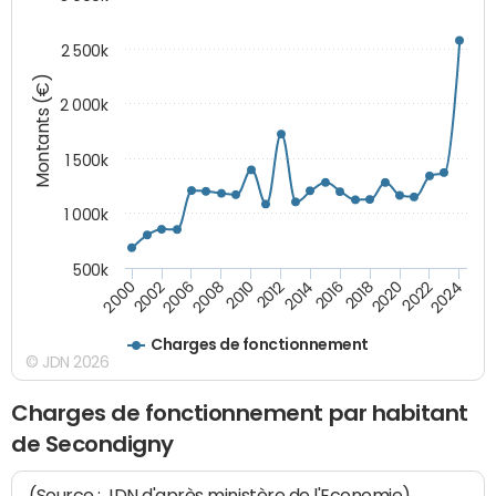
2 500k
Montants (€)
2 000k
1 500k
1 000k
500k
2014
2008
2000
2024
2018
2012
2006
2022
2016
2010
2002
2020
Charges de fonctionnement
© JDN 2026
Charges de fonctionnement par habitant
de Secondigny
(Source : JDN d'après ministère de l'Economie)