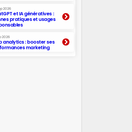
ep 2026
tGPT et IA génératives :
nes pratiques et usages
ponsables
p 2026
 analytics : booster ses
formances marketing