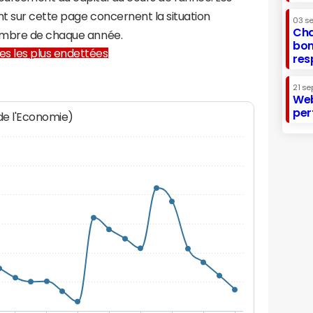
t sur cette page concernent la situation
03 s
Cha
embre de chaque année.
bon
lles les plus endettées
res
21 se
Web
per
 de l'Economie)