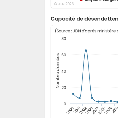
Moyenne villages 
© JDN 2026
Capacité de désendette
(Source : JDN d'après ministère
80
60
Nombre d'années
40
20
0
2009
2000
2008
2007
2006
2002
201
2001