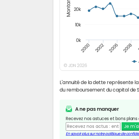
Montants (€)
20k
10k
0k
2008
2006
2002
2000
© JDN 2026
L'annuité de la dette représente 
du remboursement du capital de 
A ne pas manquer
Recevez nos astuces et bons plans 
Je m'
En savoir plus sur notre politique de confiden