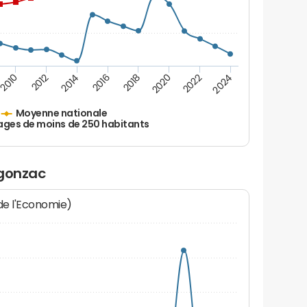
2010
2012
2014
2016
2018
2020
2022
2024
Moyenne nationale
ages de moins de 250 habitants
egonzac
 de l'Economie)