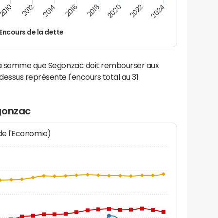
2016
2018
2010
2020
2012
2022
2014
2024
Encours de la dette
 la somme que Segonzac doit rembourser aux
ssus représente l'encours total au 31
gonzac
 de l'Economie)