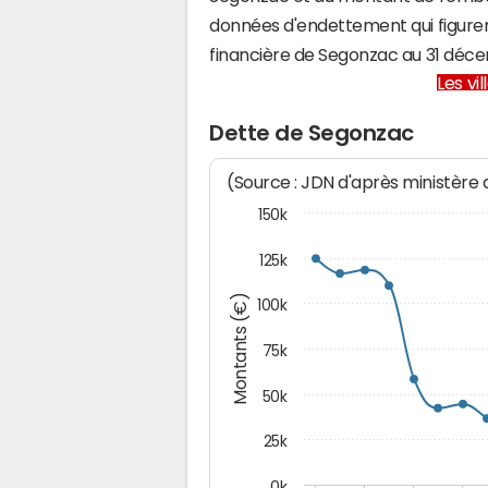
données d'endettement qui figuren
financière de Segonzac au 31 déc
Les vi
Dette de Segonzac
(Source : JDN d'après ministère
150k
125k
Montants (€)
100k
75k
50k
25k
0k