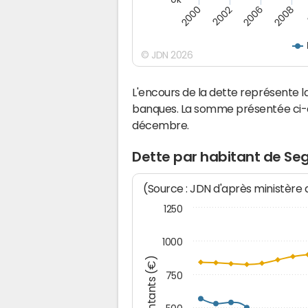
2008
2000
2002
2006
© JDN 2026
L'encours de la dette représente
banques. La somme présentée ci-de
décembre.
Dette par habitant de Se
(Source : JDN d'après ministère
1250
1000
Montants (€)
750