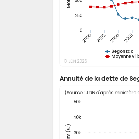
500
250
0
2000
2002
2006
2008
Segonzac
Moyenne vill
© JDN 2026
Annuité de la dette de S
(Source : JDN d'après ministère
50k
40k
30k