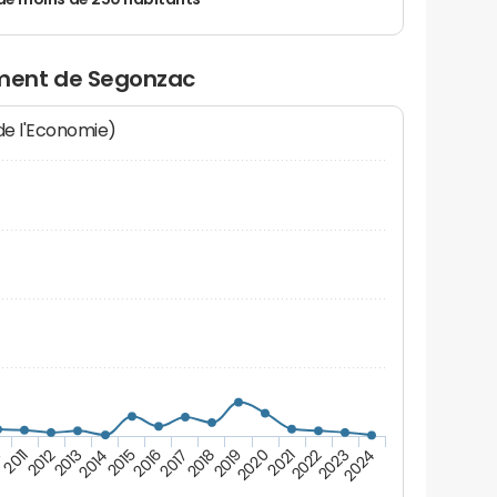
de moins de 250 habitants
ment de Segonzac
 de l'Economie)
2020
2014
2019
2013
2024
2018
2012
2023
2017
2011
2022
2016
0
2021
2015