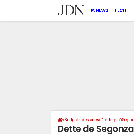
IA NEWS
TECH
Budgets des villes
Dordogne
Sego
Dette de Segonz