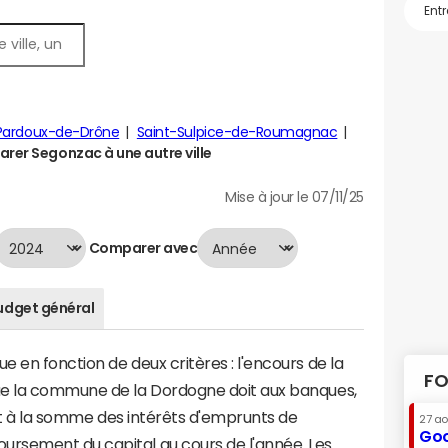
Pardoux-de-Drône
Saint-Sulpice-de-Roumagnac
rer Segonzac à une autre ville
Mise à jour le 07/11/25
Comparer avec
udget général
 en fonction de deux critères : l'encours de la
FO
ue la commune de la Dordogne doit aux banques,
aut à la somme des intérêts d'emprunts de
27 a
Goo
rsement du capital au cours de l'année. Les