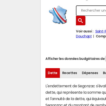
Voir aussi :
Saint-
Douchapt
Compa
Afficher les données budgétaires de
Dette
Recettes
Dépenses
B
L'endettement de Segonzac s'évalue
dette, qui représente la somme q
et l'annuité de la dette, qui équiv
Segonzac et du montant de rembou