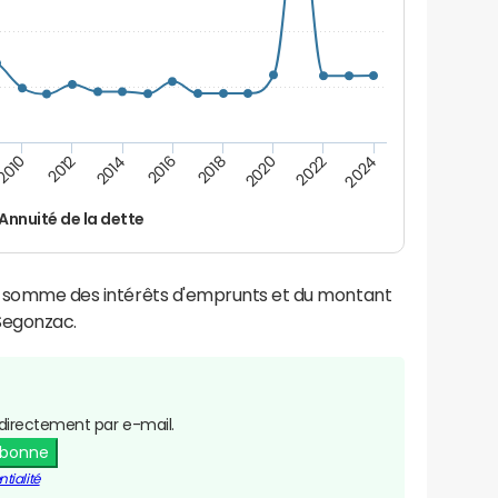
2016
2014
2012
2010
2024
2022
2020
2018
Annuité de la dette
la somme des intérêts d'emprunts et du montant
Segonzac.
directement par e-mail.
abonne
tialité