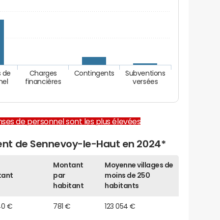
 de
Charges
Contingents
Subventions
nel
financières
versées
enses de personnel sont les plus élevées
nt de Sennevoy-le-Haut en 2024*
Montant
Moyenne villages de
tant
par
moins de 250
habitant
habitants
40 €
781 €
123 054 €