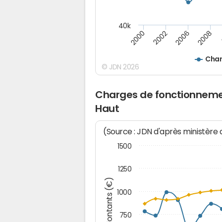
40k
2008
2000
2002
2006
Char
© JDN 2026
Charges de fonctionneme
Haut
(Source : JDN d'après ministère
1500
1250
Montants (€)
1000
750