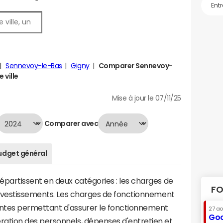
Sennevoy-le-Bas
Gigny
Comparer Sennevoy-
 ville
Mise à jour le 07/11/25
Comparer avec
udget général
artissent en deux catégories : les charges de
FO
investissements. Les charges de fonctionnement
tes permettant d'assurer le fonctionnement
27 a
Goo
tion des personnels, dépenses d'entretien et