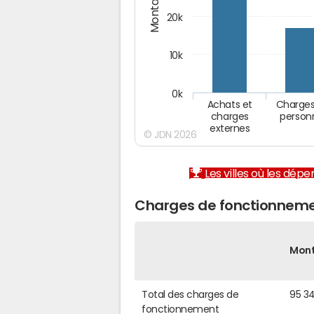
20k
10k
0k
Achats et
Charges
charges
person
externes
© JDN 2026
Les villes où les dép
Charges de fonctionneme
Mon
Total des charges de
95 3
fonctionnement