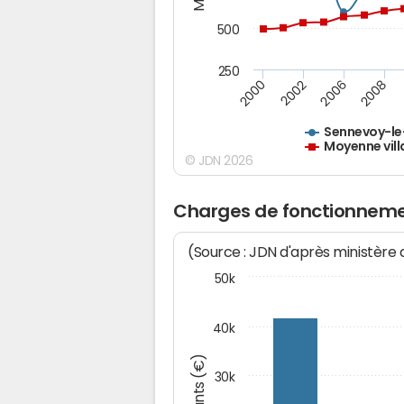
500
250
2000
2002
2006
2008
Sennevoy-le
Moyenne vill
© JDN 2026
Charges de fonctionneme
(Source : JDN d'après ministère
50k
40k
Montants (€)
30k