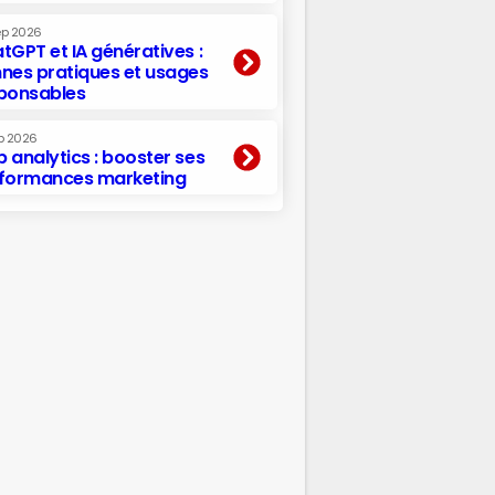
ep 2026
tGPT et IA génératives :
nes pratiques et usages
ponsables
p 2026
 analytics : booster ses
formances marketing