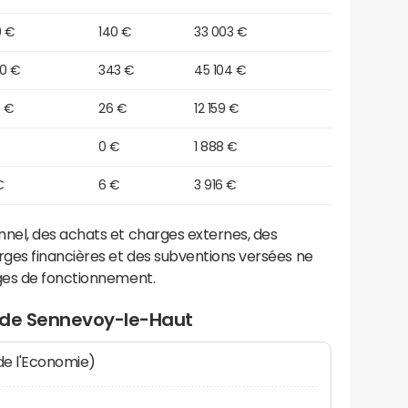
0 €
140 €
33 003 €
90 €
343 €
45 104 €
0 €
26 €
12 159 €
0 €
1 888 €
€
6 €
3 916 €
el, des achats et charges externes, des
ges financières et des subventions versées ne
ges de fonctionnement.
 de Sennevoy-le-Haut
 de l'Economie)