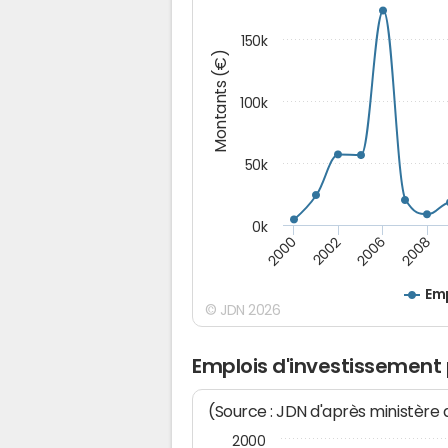
150k
Montants (€)
100k
50k
0k
2008
2006
2002
2000
Emp
© JDN 2026
Emplois d'investissement
(Source : JDN d'après ministère
2000