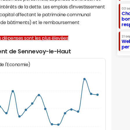
 intérêts de la dette. Les emplois d'investissement
03 s
Cha
capital affectant le patrimoine communal
bon
on de bâtiments) et le remboursement
res
21 se
les dépenses sont les plus élevées
Web
per
nt de Sennevoy-le-Haut
 de l'Economie)