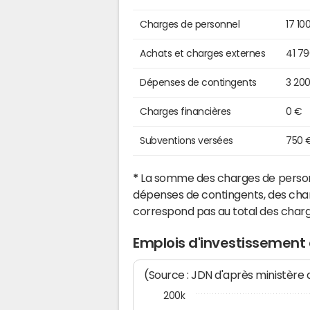
Charges de personnel
17 10
Achats et charges externes
41 7
Dépenses de contingents
3 20
Charges financières
0 €
Subventions versées
750 
*
La somme des charges de personn
dépenses de contingents, des char
correspond pas au total des char
Emplois d'investissement
(Source : JDN d'après ministère
200k