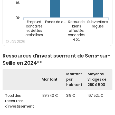
5k
0k
Emprunt
Fonds de c…
Retour de
Subventions
bancaires
biens
reçues
et dettes
affectés,
assimilées
concedés,
etc.
© JDN 2026
Ressources d'investissement de Sens-sur-
Seille en 2024**
Montant
Moyenne
Montant
par
villages de
habitant
250 à 500
Total des
139 340 €
319 €
167 522 €
ressources
d'investissement