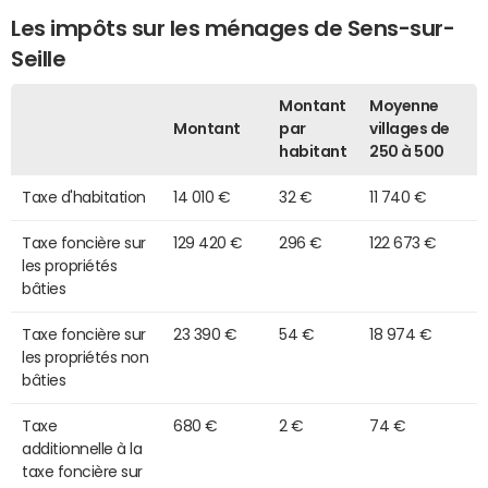
Les impôts sur les ménages de Sens-sur-
Seille
Montant
Moyenne
Montant
par
villages de
habitant
250 à 500
Taxe d'habitation
14 010 €
32 €
11 740 €
Taxe foncière sur
129 420 €
296 €
122 673 €
les propriétés
bâties
Taxe foncière sur
23 390 €
54 €
18 974 €
les propriétés non
bâties
Taxe
680 €
2 €
74 €
additionnelle à la
taxe foncière sur