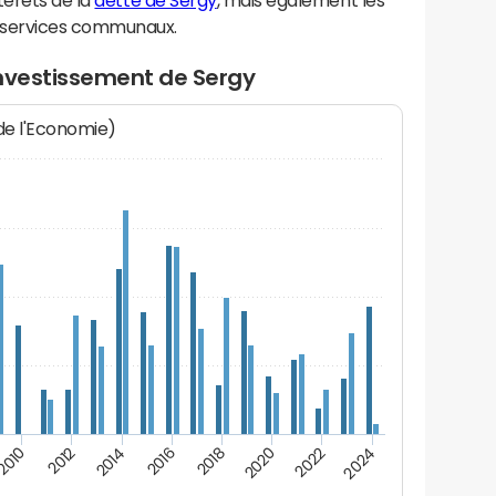
térêts de la
dette de Sergy
, mais également les
 services communaux.
investissement de Sergy
 de l'Economie)
2016
2014
2012
2010
2024
2022
2020
2018