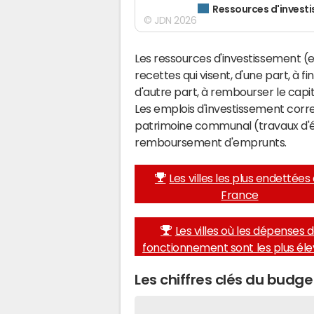
Ressources d'invest
© JDN 2026
Les ressources d'investissement (e
recettes qui visent, d'une part, à f
d'autre part, à rembourser le cap
Les emplois d'investissement corr
patrimoine communal (travaux d'éq
remboursement d'emprunts.
Les villes les plus endettées
France
Les villes où les dépenses 
fonctionnement sont les plus él
Les chiffres clés du budg