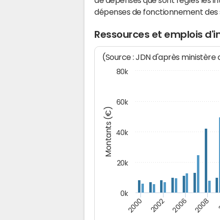
de dépenses que sont réglés les in
dépenses de fonctionnement des
Ressources et emplois d'
(Source : JDN d'après ministère
80k
60k
Montants (€)
40k
20k
0k
2008
2006
2002
2000