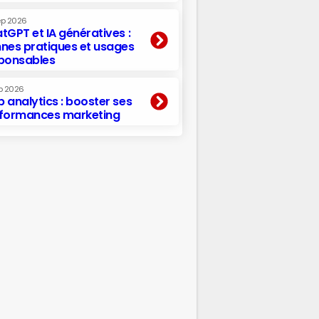
ep 2026
tGPT et IA génératives :
nes pratiques et usages
ponsables
p 2026
 analytics : booster ses
formances marketing