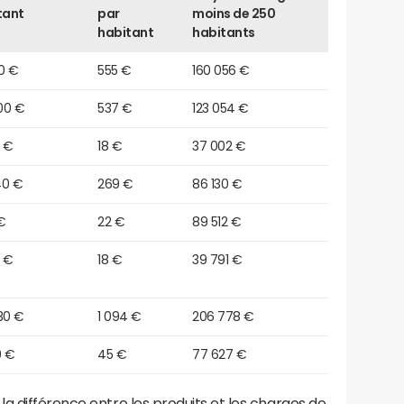
tant
par
moins de 250
habitant
habitants
0 €
555 €
160 056 €
00 €
537 €
123 054 €
0 €
18 €
37 002 €
40 €
269 €
86 130 €
 €
22 €
89 512 €
0 €
18 €
39 791 €
30 €
1 094 €
206 778 €
0 €
45 €
77 627 €
a différence entre les produits et les charges de