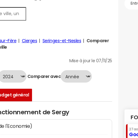
-sur-Fère
Cierges
Seringes-et-Nesles
Comparer
ille
Mise à jour le 07/11/25
Comparer avec
udget général
onctionnement de Sergy
FO
 de l'Economie)
27 a
Goo