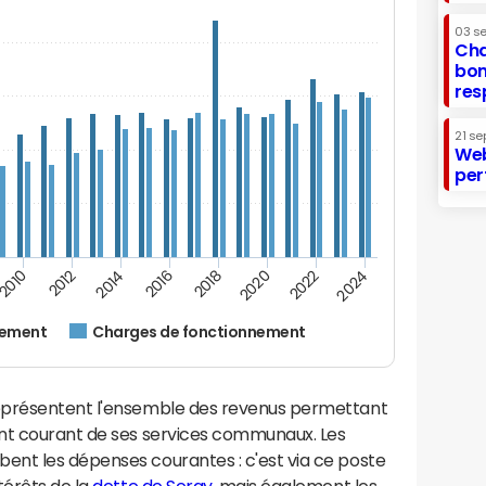
03 s
Cha
bon
res
21 se
Web
per
2016
2018
2010
2020
2012
2022
2014
2024
nement
Charges de fonctionnement
eprésentent l'ensemble des revenus permettant
ent courant de ses services communaux. Les
nt les dépenses courantes : c'est via ce poste