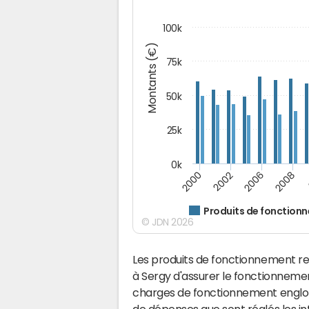
100k
Montants (€)
75k
50k
25k
0k
2008
2000
2002
2006
Produits de fonction
© JDN 2026
Les produits de fonctionnement r
à Sergy d'assurer le fonctionnem
charges de fonctionnement englobe