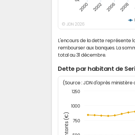
2008
2000
2002
2006
© JDN 2026
L'encours de la dette représente 
rembourser aux banques. La somm
total au 31 décembre.
Dette par habitant de Se
(Source : JDN d'après ministère
1250
1000
Montants (€)
750