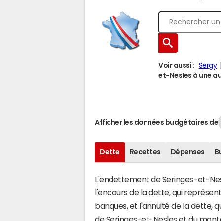
Voir aussi :
Sergy
et-Nesles à une aut
Afficher les données budgétaires de
Dette
Recettes
Dépenses
B
L'endettement de Seringes-et-Nesle
l'encours de la dette, qui représe
banques, et l'annuité de la dette,
de Seringes-et-Nesles et du mont