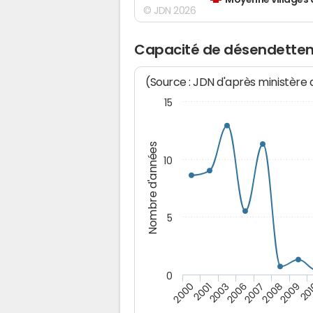
Moyenne villages 
© JDN 2026
Capacité de désendettem
(Source : JDN d'après ministère
15
Nombre d'années
10
5
0
2008
2006
2001
2009
2007
2003
2000
20