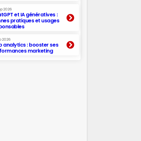
ep 2026
tGPT et IA génératives :
nes pratiques et usages
ponsables
p 2026
 analytics : booster ses
formances marketing