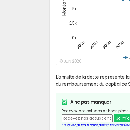
Montants (€)
5k
2,5k
0k
2008
2000
2002
2006
© JDN 2026
L'annuité de la dette représente 
du remboursement du capital de S
A ne pas manquer
Recevez nos astuces et bons plans 
Je m'
En savoir plus sur notre politique de confiden