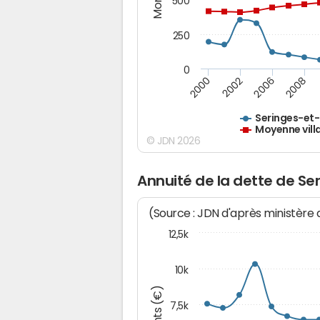
500
250
0
2000
2002
2006
2008
Seringes-et-
Moyenne vill
© JDN 2026
Annuité de la dette de Se
(Source : JDN d'après ministère
12,5k
10k
7,5k