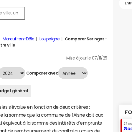
Mareuil-en-Dôle
Loupeigne
Comparer Seringes-
re ville
Mise à jour le 07/11/25
Comparer avec
udget général
s s'évalue en fonction de deux critères :
FO
nte la somme que la commune de l'Aisne doit aux
 qui équivaut à la somme des intérêts d'emprunts
27 a
Goo
ant de remboursement du capital au cours de