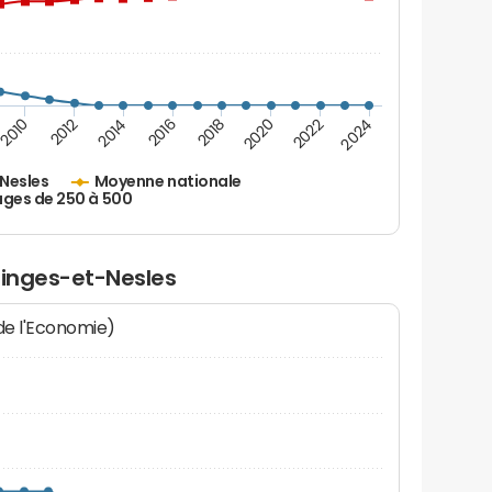
2010
2012
2014
2016
2018
2020
2022
2024
Nesles
Moyenne nationale
ages de 250 à 500
ringes-et-Nesles
 de l'Economie)