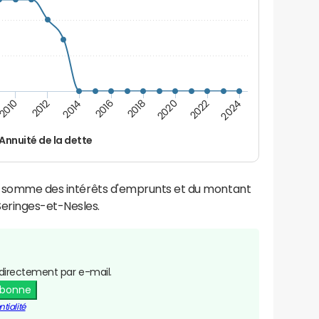
2016
2018
2010
2020
2012
2022
2014
2024
Annuité de la dette
la somme des intérêts d'emprunts et du montant
eringes-et-Nesles.
directement par e-mail.
abonne
tialité