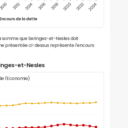
2016
2018
2010
2020
2012
2022
2014
2024
Encours de la dette
la somme que Seringes-et-Nesles doit
e présentée ci-dessus représente l'encours
ringes-et-Nesles
 de l'Economie)