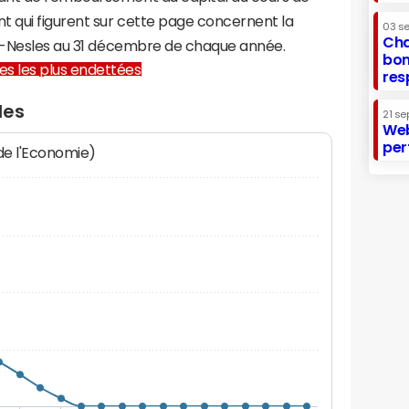
t qui figurent sur cette page concernent la
03 s
Cha
et-Nesles au 31 décembre de chaque année.
bon
lles les plus endettées
res
les
21 se
Web
per
 de l'Economie)