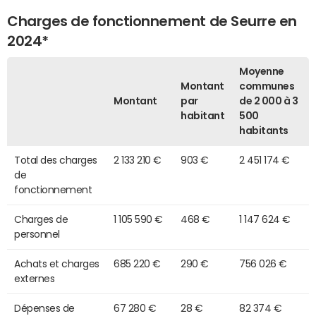
Charges de fonctionnement de Seurre en
2024*
Moyenne
Montant
communes
Montant
par
de 2 000 à 3
habitant
500
habitants
Total des charges
2 133 210 €
903 €
2 451 174 €
de
fonctionnement
Charges de
1 105 590 €
468 €
1 147 624 €
personnel
Achats et charges
685 220 €
290 €
756 026 €
externes
Dépenses de
67 280 €
28 €
82 374 €