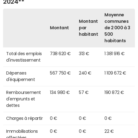
2024**
Moyenne
Montant
communes
Montant
par
de 2 000 à 3
habitant
500
habitants
Total des emplois
738 620 €
313 €
1 381 916 €
d'investissement
Dépenses
567 750 €
240 €
1 109 672 €
d'équipement
Remboursement
134 980 €
57 €
190 872 €
d'emprunts et
dettes
Charges à répartir
0 €
0 €
0 €
Immobilisations
0 €
0 €
22 €
affectées,