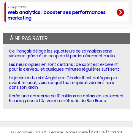
21 sep 2026
Web analytics : booster ses performances
marketing
À NE PAS RATER
Ce Français déloge les squatteurs de sa maison sans
violence grâce à un coup de fil particulièrement malin
Les neurologues en sont certains : ce sport est excellent
pour le cerveau et quelques minutes régulières suffisent
Le jardinier du roi d'Angleterre Charles III est catégorique :
avant fin août, voici ce qu'il faut impérativement faire
dans son jardin
Il crée une entreprise de 10 millions de dollars en seulement
6 mois grâce à l'IA : voici la méthode de Ben Broca
Qui sommes-nous ?
L'équipe
Notre société
Publicité
Contact