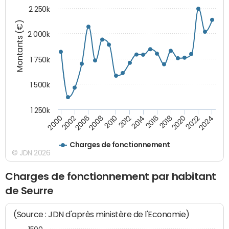
2 250k
Montants (€)
2 000k
1 750k
1 500k
1 250k
2014
2008
2000
2024
2018
2012
2006
2022
2016
2010
2002
2020
Charges de fonctionnement
© JDN 2026
Charges de fonctionnement par habitant
de Seurre
(Source : JDN d'après ministère de l'Economie)