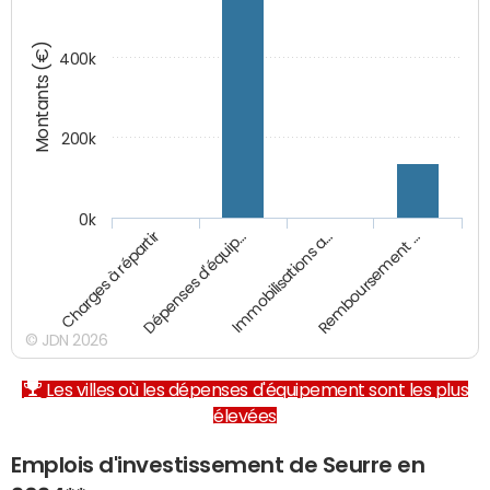
Montants (€)
400k
200k
0k
Charges à répartir
Dépenses d'équip…
Immobilisations a…
Remboursement …
© JDN 2026
Les villes où les dépenses d'équipement sont les plus
élevées
Emplois d'investissement de Seurre en