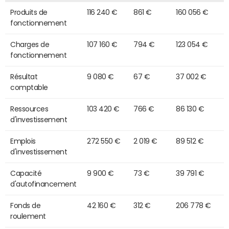
Produits de
116 240 €
861 €
160 056 €
fonctionnement
Charges de
107 160 €
794 €
123 054 €
fonctionnement
Résultat
9 080 €
67 €
37 002 €
comptable
Ressources
103 420 €
766 €
86 130 €
d'investissement
Emplois
272 550 €
2 019 €
89 512 €
d'investissement
Capacité
9 900 €
73 €
39 791 €
d'autofinancement
Fonds de
42 160 €
312 €
206 778 €
roulement