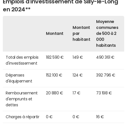
Emplois d'investissement de Silly-le-Long
en 2024**
Moyenne
Montant
communes
Montant
par
de 500 à 2
habitant
000
habitants
Total des emplois
182 590 €
149 €
490 361 €
d'investissement
Dépenses
152 100 €
124 €
392 796 €
d'équipement
Remboursement
20 880 €
17 €
73 198 €
d'emprunts et
dettes
Charges à répartir
0 €
0 €
16 €