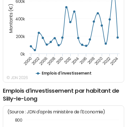
600k
Montants (€)
400k
200k
0k
2000
2022
2016
2010
2002
2024
2018
2012
2006
2020
2014
2008
Emplois d'investissement
© JDN 2026
Emplois d'investissement par habitant de
Silly-le-Long
(Source : JDN d'après ministère de l'Economie)
800