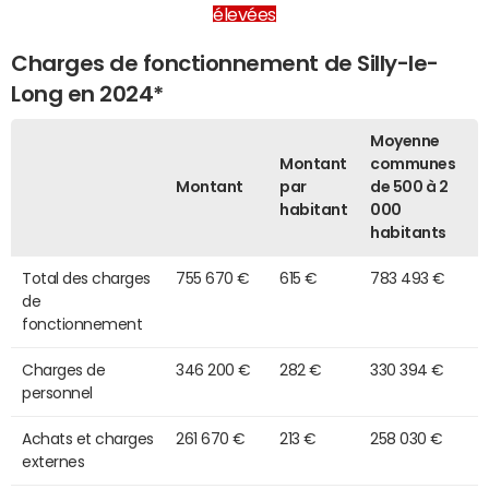
élevées
Charges de fonctionnement de Silly-le-
Long en 2024*
Moyenne
Montant
communes
Montant
par
de 500 à 2
habitant
000
habitants
Total des charges
755 670 €
615 €
783 493 €
de
fonctionnement
Charges de
346 200 €
282 €
330 394 €
personnel
Achats et charges
261 670 €
213 €
258 030 €
externes