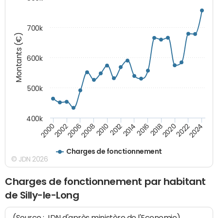
700k
Montants (€)
600k
500k
400k
2000
2022
2016
2010
2002
2024
2018
2012
2006
2020
2014
2008
Charges de fonctionnement
© JDN 2026
Charges de fonctionnement par habitant
de Silly-le-Long
(Source : JDN d'après ministère de l'Economie)