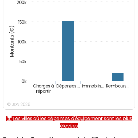
200k
150k
Montants (€)
100k
50k
0k
Charges à
Dépenses …
Immobilis…
Rembours…
répartir
© JDN 2026
Les villes où les dépenses d'équipement sont les plus
élevées