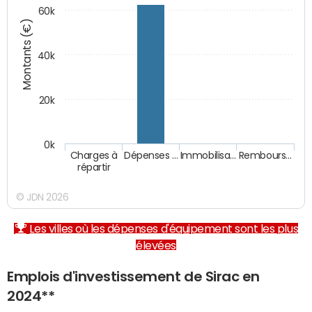
60k
Montants (€)
40k
20k
0k
Charges à
Dépenses …
Immobilisa…
Rembours…
répartir
© JDN 2026
Les villes où les dépenses d'équipement sont les plus
élevées
Emplois d'investissement de Sirac en
2024**