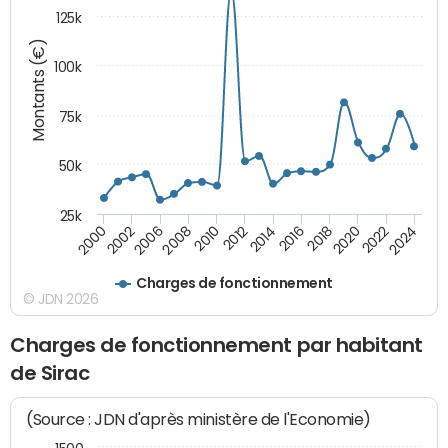
125k
Montants (€)
100k
75k
50k
25k
2024
2002
2010
2016
2022
2000
2008
2014
2020
2006
2012
2018
Charges de fonctionnement
© JDN 2026
Charges de fonctionnement par habitant
de Sirac
(Source : JDN d'après ministère de l'Economie)