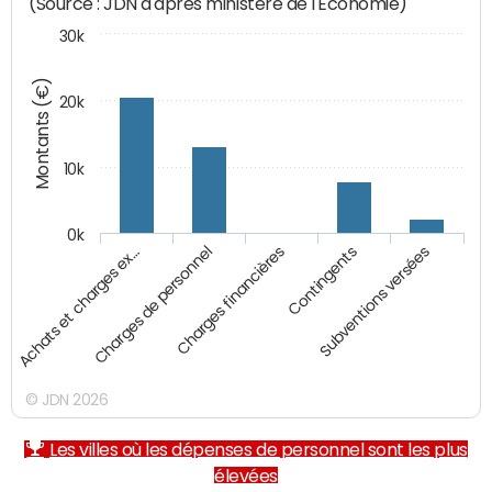
(Source : JDN d'après ministère de l'Economie)
30k
Montants (€)
20k
10k
0k
Achats et charges ex…
Charges de personnel
Charges financières
Contingents
Subventions versées
© JDN 2026
Les villes où les dépenses de personnel sont les plus
élevées