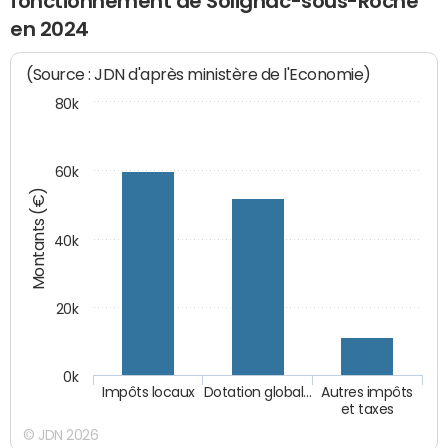
fonctionnement de Solignac-sous-Roche
en 2024
(Source : JDN d'après ministère de l'Economie)
80k
60k
Montants (€)
40k
20k
0k
Impôts locaux
Dotation global…
Autres impôts
et taxes
© JDN 2026