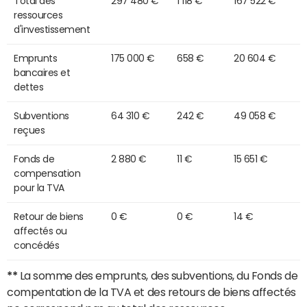
Total des
297 480 €
1 118 €
167 522 €
ressources
d'investissement
Emprunts
175 000 €
658 €
20 604 €
bancaires et
dettes
Subventions
64 310 €
242 €
49 058 €
reçues
Fonds de
2 880 €
11 €
15 651 €
compensation
pour la TVA
Retour de biens
0 €
0 €
14 €
affectés ou
concédés
**
La somme des emprunts, des subventions, du Fonds de
compentation de la TVA et des retours de biens affectés