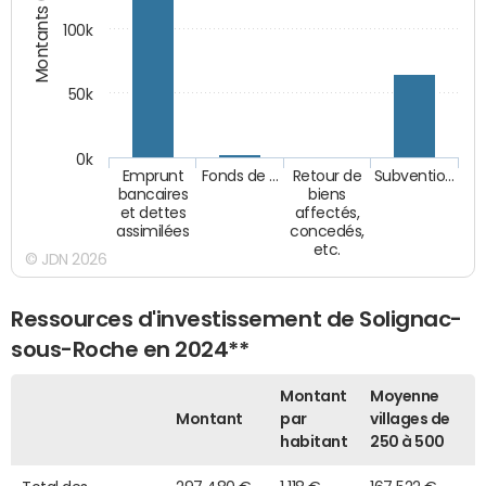
Montants (€)
100k
50k
0k
Emprunt
Fonds de …
Retour de
Subventio…
bancaires
biens
et dettes
affectés,
assimilées
concedés,
etc.
© JDN 2026
Ressources d'investissement de Solignac-
sous-Roche en 2024**
Montant
Moyenne
Montant
par
villages de
habitant
250 à 500