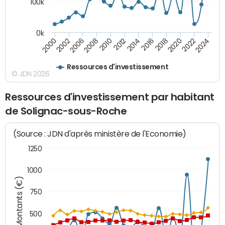
100k
0k
2000
2022
2016
2010
2002
2024
2018
2012
2006
2020
2014
2008
Ressources d'investissement
© JDN 2026
Ressources d'investissement par habitant
de Solignac-sous-Roche
(Source : JDN d'après ministère de l'Economie)
1250
1000
Montants (€)
750
500