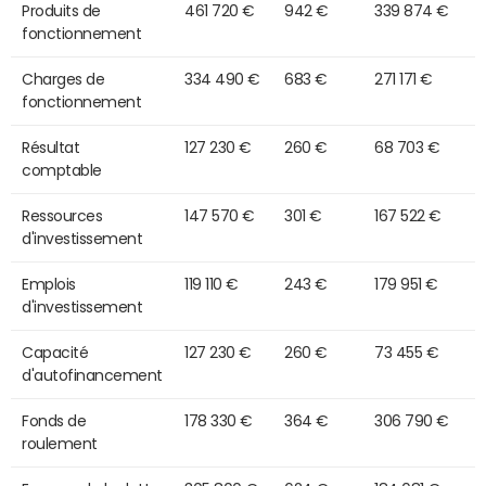
Produits de
461 720 €
942 €
339 874 €
fonctionnement
Charges de
334 490 €
683 €
271 171 €
fonctionnement
Résultat
127 230 €
260 €
68 703 €
comptable
Ressources
147 570 €
301 €
167 522 €
d'investissement
Emplois
119 110 €
243 €
179 951 €
d'investissement
Capacité
127 230 €
260 €
73 455 €
d'autofinancement
Fonds de
178 330 €
364 €
306 790 €
roulement