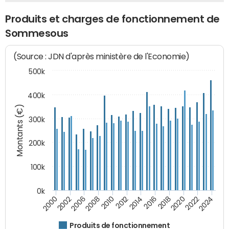
Produits et charges de fonctionnement de
Sommesous
(Source : JDN d'après ministère de l'Economie)
500k
400k
Montants (€)
300k
200k
100k
0k
2000
2022
2016
2010
2002
2024
2018
2012
2006
2020
2014
2008
Produits de fonctionnement