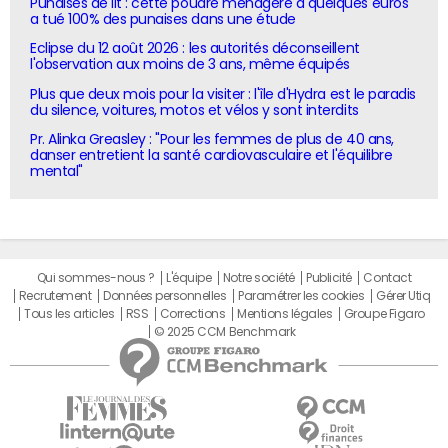
Punaises de lit : cette poudre ménagère à quelques euros
a tué 100% des punaises dans une étude
Eclipse du 12 août 2026 : les autorités déconseillent
l'observation aux moins de 3 ans, même équipés
Plus que deux mois pour la visiter : l'île d'Hydra est le paradis
du silence, voitures, motos et vélos y sont interdits
Pr. Alinka Greasley : "Pour les femmes de plus de 40 ans,
danser entretient la santé cardiovasculaire et l'équilibre
mental"
Qui sommes-nous ?
L'équipe
Notre société
Publicité
Contact
Recrutement
Données personnelles
Paramétrer les cookies
Gérer Utiq
Tous les articles
RSS
Corrections
Mentions légales
Groupe Figaro
© 2025 CCM Benchmark