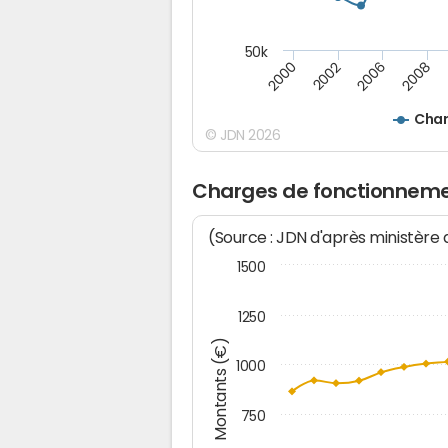
50k
2008
2006
2002
2000
Char
© JDN 2026
Charges de fonctionneme
(Source : JDN d'après ministère
1500
1250
Montants (€)
1000
750