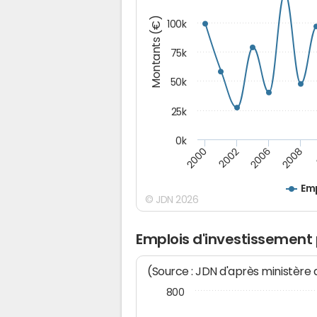
Montants (€)
100k
75k
50k
25k
0k
2008
2000
2002
2006
Emp
© JDN 2026
Emplois d'investissement
(Source : JDN d'après ministère
800