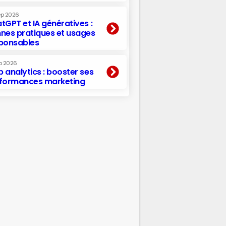
ep 2026
tGPT et IA génératives :
nes pratiques et usages
ponsables
p 2026
 analytics : booster ses
formances marketing