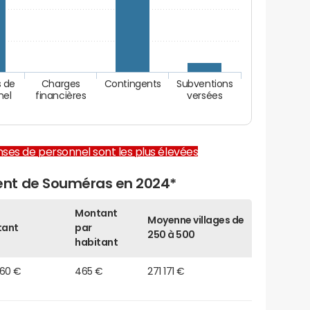
 de
Charges
Contingents
Subventions
nel
financières
versées
enses de personnel sont les plus élevées
nt de Souméras en 2024*
Montant
Moyenne villages de
tant
par
250 à 500
habitant
460 €
465 €
271 171 €