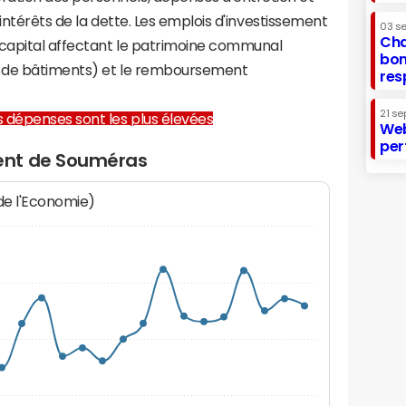
 intérêts de la dette. Les emplois d'investissement
03 s
Cha
capital affectant le patrimoine communal
bon
on de bâtiments) et le remboursement
res
21 se
les dépenses sont les plus élevées
Web
per
ent de Souméras
 de l'Economie)