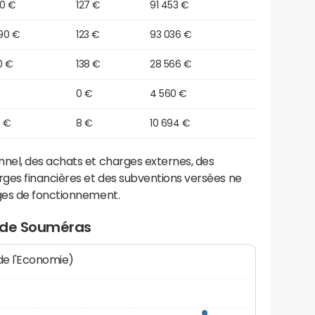
90 €
127 €
91 453 €
90 €
123 €
93 036 €
0 €
138 €
28 566 €
0 €
4 560 €
0 €
8 €
10 694 €
el, des achats et charges externes, des
ges financières et des subventions versées ne
ges de fonctionnement.
t de Souméras
 de l'Economie)