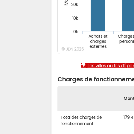
20k
10k
0k
Achats et
Charges
charges
person
externes
© JDN 2026
Les villes où les dép
Charges de fonctionneme
Mon
Total des charges de
179 
fonctionnement