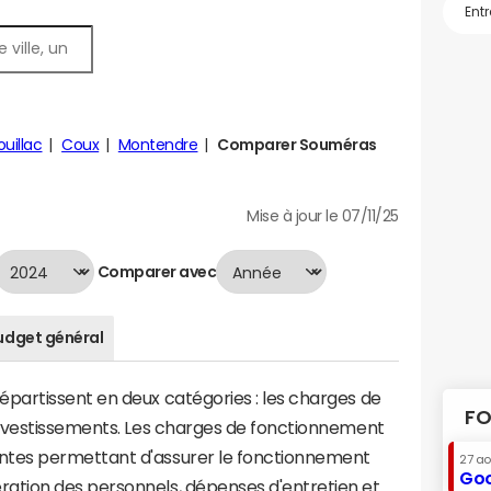
uillac
Coux
Montendre
Comparer Souméras
Mise à jour le 07/11/25
Comparer avec
udget général
artissent en deux catégories : les charges de
FO
investissements. Les charges de fonctionnement
tes permettant d'assurer le fonctionnement
27 a
Goo
tion des personnels, dépenses d'entretien et