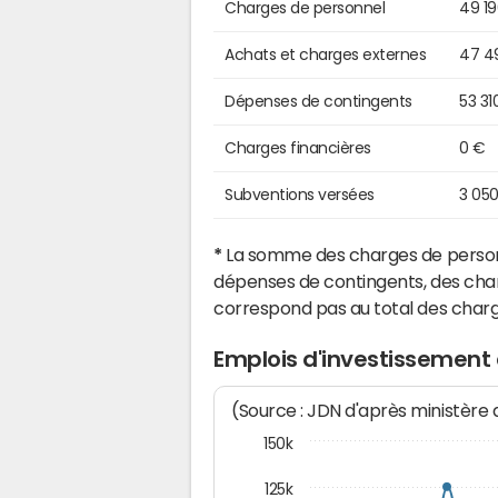
Charges de personnel
49 1
Achats et charges externes
47 4
Dépenses de contingents
53 31
Charges financières
0 €
Subventions versées
3 05
*
La somme des charges de personn
dépenses de contingents, des char
correspond pas au total des char
Emplois d'investissemen
(Source : JDN d'après ministère
150k
125k