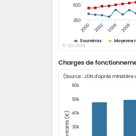
500
250
2000
2002
2006
2008
Souméras
Moyenne n
© JDN 2026
Charges de fonctionnem
(Source : JDN d'après ministère
60k
50k
Montants (€)
40k
30k