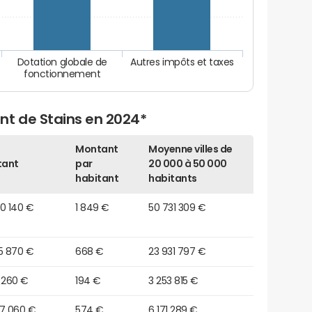
Dotation globale de
Autres impôts et taxes
fonctionnement
nt de Stains en 2024*
Montant
Moyenne villes de
tant
par
20 000 à 50 000
habitant
habitants
0 140 €
1 849 €
50 731 309 €
5 870 €
668 €
23 931 797 €
 260 €
194 €
3 253 815 €
37 060 €
574 €
6 171 289 €