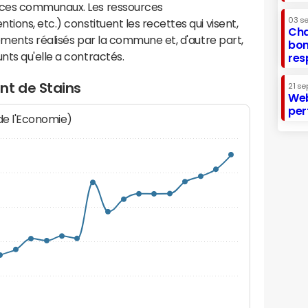
ices communaux. Les ressources
03 s
ions, etc.) constituent les recettes qui visent,
Cha
sements réalisés par la commune et, d'autre part,
bon
ts qu'elle a contractés.
res
nt de Stains
21 se
Web
per
 de l'Economie)