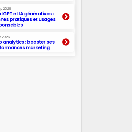
ep 2026
tGPT et IA génératives :
nes pratiques et usages
ponsables
p 2026
 analytics : booster ses
formances marketing