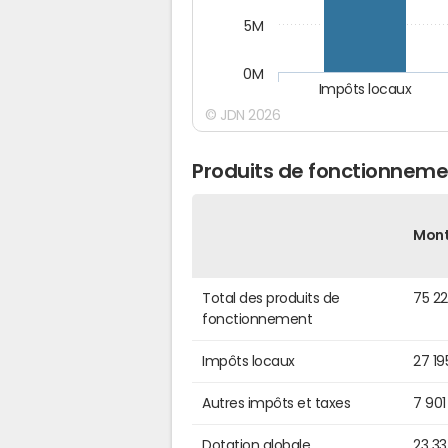
5M
0M
Impôts locaux
© JDN 2026
Produits de fonctionneme
Mon
Total des produits de
75 22
fonctionnement
Impôts locaux
27 19
Autres impôts et taxes
7 901
Dotation globale
23 3