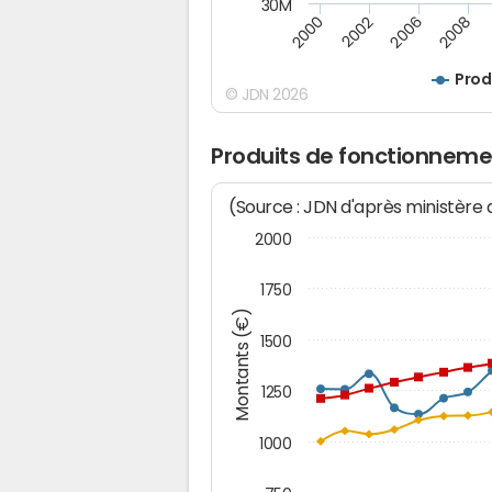
30M
2000
2002
2006
2008
Prod
© JDN 2026
Produits de fonctionneme
(Source : JDN d'après ministère
2000
1750
Montants (€)
1500
1250
1000