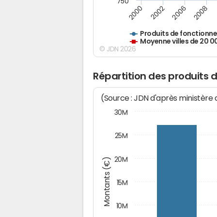
750
2000
2002
2006
2008
Produits de fonctionn
Moyenne villes de 20 0
© JDN 2026
Répartition des produits 
(Source : JDN d'après ministère
30M
25M
20M
Montants (€)
15M
10M