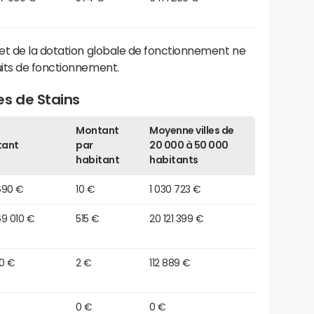
et de la dotation globale de fonctionnement ne
its de fonctionnement.
es de Stains
Montant
Moyenne villes de
tant
par
20 000 à 50 000
habitant
habitants
690 €
10 €
1 030 723 €
69 010 €
515 €
20 121 399 €
90 €
2 €
112 889 €
0 €
0 €