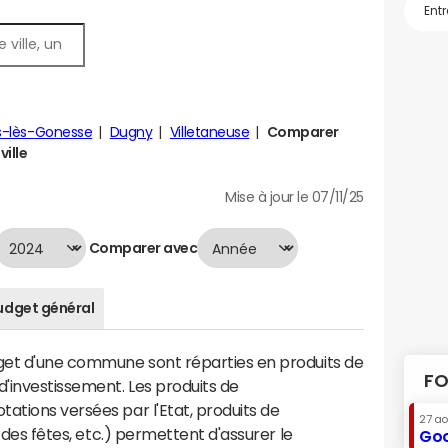
s-lès-Gonesse
Dugny
Villetaneuse
Comparer
ville
Mise à jour le 07/11/25
Comparer avec
udget général
dget d'une commune sont réparties en produits de
FO
'investissement. Les produits de
ations versées par l'Etat, produits de
27 a
s des fêtes, etc.) permettent d'assurer le
Goo