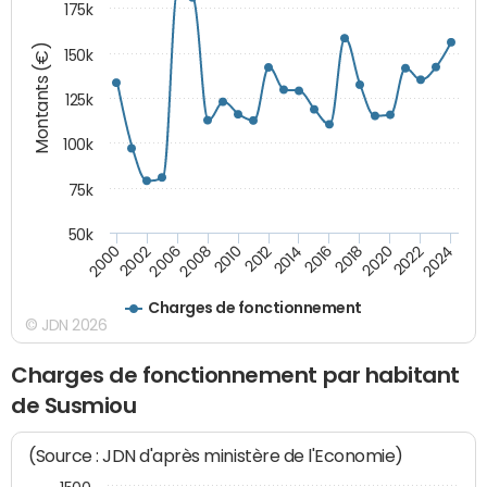
175k
Montants (€)
150k
125k
100k
75k
50k
2008
2022
2002
2018
2014
2010
2024
2006
2020
2000
2016
2012
Charges de fonctionnement
© JDN 2026
Charges de fonctionnement par habitant
de Susmiou
(Source : JDN d'après ministère de l'Economie)