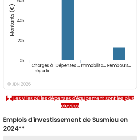
60k
Montants (€)
40k
20k
0k
Charges à
Dépenses …
Immobilisa…
Rembours…
répartir
© JDN 2026
Les villes où les dépenses d'équipement sont les plus
élevées
Emplois d'investissement de Susmiou en
2024**