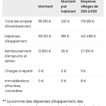
Montant
Moyenne
Montant
par
villages de
habitant
250 à 500
Total des emplois
116 610 €
323 €
179 951 €
d'investissement
Dépenses
68 130 €
189 €
143 489 €
d'équipement
Remboursement
12 820 €
36 €
27 100 €
d'emprunts et
dettes
Charges à répartir
0 €
0 €
11 €
Immobilisations
0 €
0 €
8 €
affectées,
concédées
**
La somme des dépenses d'équipement, des