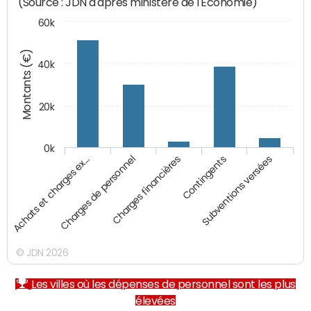
(Source : JDN d'après ministère de l'Economie)
60k
Montants (€)
40k
20k
0k
Charges financières
Achats et charges ex…
Contingents
Charges de personnel
Subventions versées
© JDN 2026
Les villes où les dépenses de personnel sont les plus
élevées