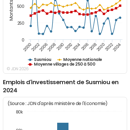
Montants (€)
500
250
0
2018
2002
2022
2008
2012
2016
2000
2020
2006
2024
2010
2014
Susmiou
Moyenne nationale
Moyenne villages de 250 à 500
© JDN 2026
Emplois d'investissement de Susmiou en
2024
(Source : JDN d'après ministère de l'Economie)
80k