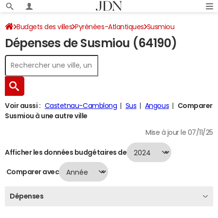
Budgets des villes
Pyrénées-Atlantiques
Susmiou
Dépenses de Susmiou (64190)
Dépenses 2024
Voir aussi :
Castetnau-Camblong
Sus
Angous
Comparer
Susmiou à une autre ville
Mise à jour le 07/11/25
Afficher les données budgétaires de
Comparer avec
Dépenses