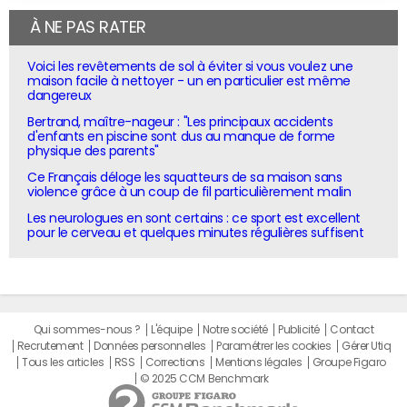
À NE PAS RATER
Voici les revêtements de sol à éviter si vous voulez une
maison facile à nettoyer - un en particulier est même
dangereux
Bertrand, maître-nageur : "Les principaux accidents
d'enfants en piscine sont dus au manque de forme
physique des parents"
Ce Français déloge les squatteurs de sa maison sans
violence grâce à un coup de fil particulièrement malin
Les neurologues en sont certains : ce sport est excellent
pour le cerveau et quelques minutes régulières suffisent
Qui sommes-nous ?
L'équipe
Notre société
Publicité
Contact
Recrutement
Données personnelles
Paramétrer les cookies
Gérer Utiq
Tous les articles
RSS
Corrections
Mentions légales
Groupe Figaro
© 2025 CCM Benchmark