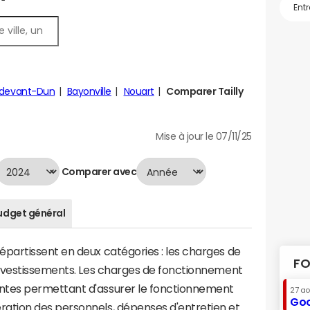
s-devant-Dun
Bayonville
Nouart
Comparer Tailly
Mise à jour le 07/11/25
Comparer avec
udget général
artissent en deux catégories : les charges de
FO
investissements. Les charges de fonctionnement
tes permettant d'assurer le fonctionnement
27 a
Goo
tion des personnels, dépenses d'entretien et