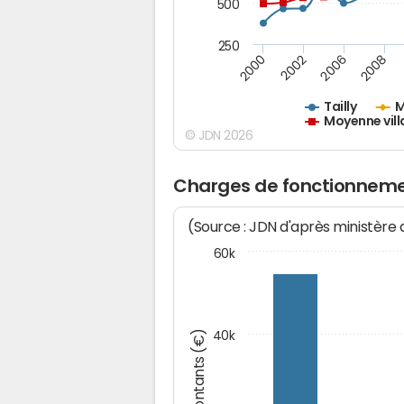
500
250
2000
2002
2006
2008
Tailly
M
Moyenne vill
© JDN 2026
Charges de fonctionnemen
(Source : JDN d'après ministère
60k
Montants (€)
40k