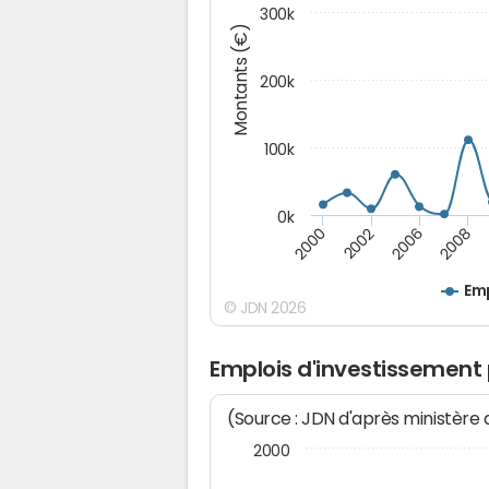
300k
Montants (€)
200k
100k
0k
2000
2008
2006
2002
Emp
© JDN 2026
Emplois d'investissement 
(Source : JDN d'après ministère
2000