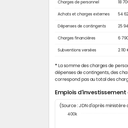
Charges de personnel
18 7
Achats et charges externes
54 6
Dépenses de contingents
25 9
Charges financières
6 79
Subventions versées
2 110
*
La somme des charges de personn
dépenses de contingents, des char
correspond pas au total des char
Emplois d'investissement d
(Source : JDN d'après ministère
400k