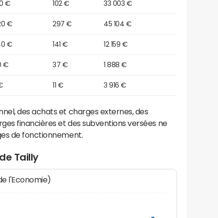
00 €
102 €
33 003 €
20 €
297 €
45 104 €
40 €
141 €
12 159 €
0 €
37 €
1 888 €
 €
11 €
3 916 €
el, des achats et charges externes, des
ges financières et des subventions versées ne
ges de fonctionnement.
e Tailly
 de l'Economie)