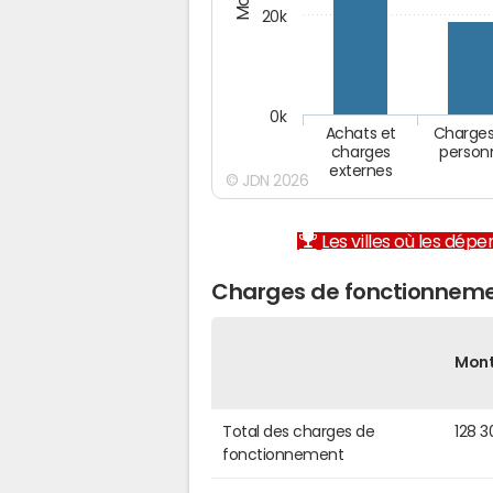
20k
0k
Achats et
Charges
charges
person
externes
© JDN 2026
Les villes où les dép
Charges de fonctionnemen
Mon
Total des charges de
128 3
fonctionnement