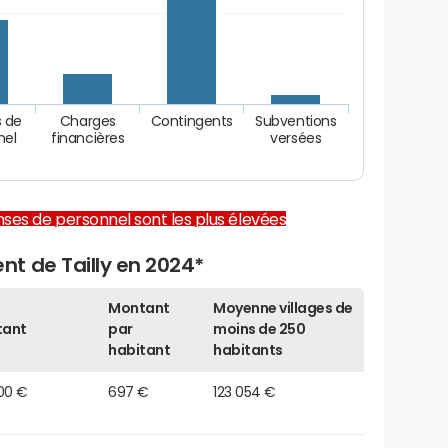
 de
Charges
Contingents
Subventions
nel
financières
versées
enses de personnel sont les plus élevées
t de Tailly en 2024*
Montant
Moyenne villages de
tant
par
moins de 250
habitant
habitants
00 €
697 €
123 054 €