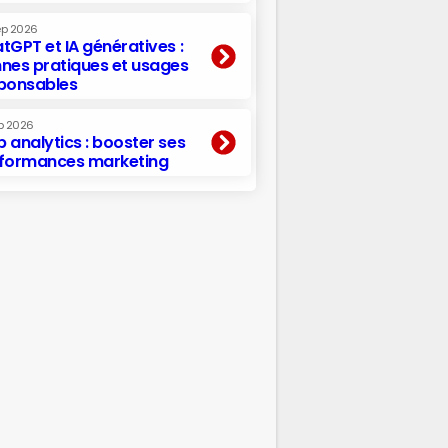
ep 2026
tGPT et IA génératives :
nes pratiques et usages
ponsables
p 2026
 analytics : booster ses
formances marketing