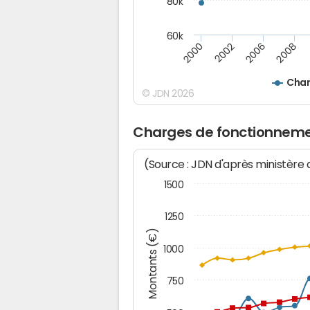
80k
60k
2008
2000
2006
2002
Char
© JDN 2026
Charges de fonctionnemen
(Source : JDN d'après ministère
1500
1250
Montants (€)
1000
750