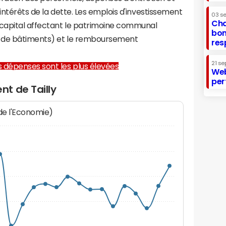
 intérêts de la dette. Les emplois d'investissement
03 s
Cha
capital affectant le patrimoine communal
bon
on de bâtiments) et le remboursement
res
21 se
les dépenses sont les plus élevées
Web
per
t de Tailly
 de l'Economie)