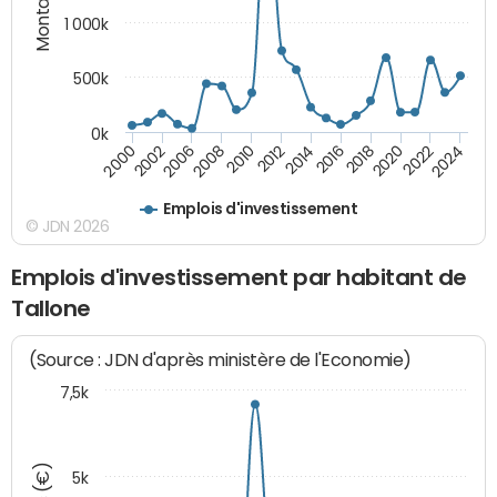
1 000k
500k
0k
2014
2008
2000
2024
2018
2012
2006
2022
2016
2010
2002
2020
Emplois d'investissement
© JDN 2026
Emplois d'investissement par habitant de
Tallone
(Source : JDN d'après ministère de l'Economie)
7,5k
5k