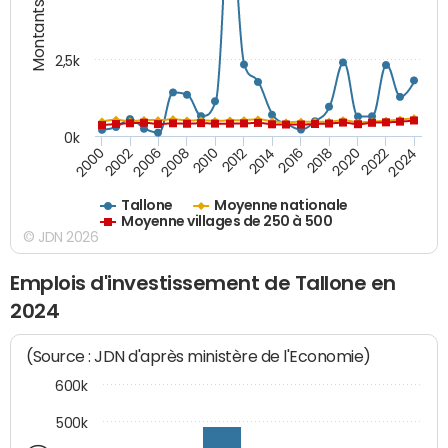
Montants (€)
2,5k
0k
2014
2000
2024
2012
2022
2010
2020
2008
2018
2006
2016
2002
Tallone
Moyenne nationale
Moyenne villages de 250 à 500
© JDN 2026
Emplois d'investissement de Tallone en
2024
(Source : JDN d'après ministère de l'Economie)
600k
500k