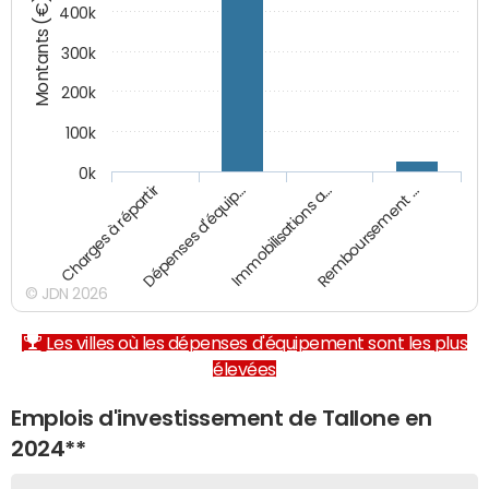
Montants (€)
400k
300k
200k
100k
0k
Charges à répartir
Dépenses d'équip…
Immobilisations a…
Remboursement …
© JDN 2026
Les villes où les dépenses d'équipement sont les plus
élevées
Emplois d'investissement de Tallone en
2024**