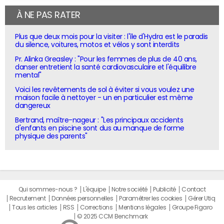
À NE PAS RATER
Plus que deux mois pour la visiter : l'île d'Hydra est le paradis
du silence, voitures, motos et vélos y sont interdits
Pr. Alinka Greasley : "Pour les femmes de plus de 40 ans,
danser entretient la santé cardiovasculaire et l'équilibre
mental"
Voici les revêtements de sol à éviter si vous voulez une
maison facile à nettoyer - un en particulier est même
dangereux
Bertrand, maître-nageur : "Les principaux accidents
d'enfants en piscine sont dus au manque de forme
physique des parents"
Qui sommes-nous ?
L'équipe
Notre société
Publicité
Contact
Recrutement
Données personnelles
Paramétrer les cookies
Gérer Utiq
Tous les articles
RSS
Corrections
Mentions légales
Groupe Figaro
© 2025 CCM Benchmark