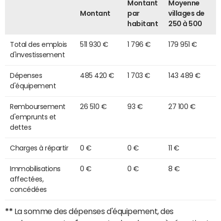
Montant
Moyenne
Montant
par
villages de
habitant
250 à 500
Total des emplois
511 930 €
1 796 €
179 951 €
d'investissement
Dépenses
485 420 €
1 703 €
143 489 €
d'équipement
Remboursement
26 510 €
93 €
27 100 €
d'emprunts et
dettes
Charges à répartir
0 €
0 €
11 €
Immobilisations
0 €
0 €
8 €
affectées,
concédées
**
La somme des dépenses d'équipement, des