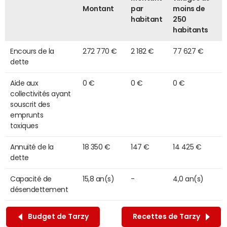
Montant
par
moins de
habitant
250
habitants
Encours de la
272 770 €
2 182 €
77 627 €
dette
Aide aux
0 €
0 €
0 €
collectivités ayant
souscrit des
emprunts
toxiques
Annuité de la
18 350 €
147 €
14 425 €
dette
Capacité de
15,8 an(s)
-
4,0 an(s)
désendettement
Budget de Tarzy
Recettes de Tarzy