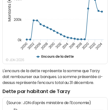
Montants (€)
200k
0k
2000
2022
2016
2010
2002
2024
2018
2012
2006
2020
2014
2008
Encours de la dette
© JDN 2026
L'encours de la dette représente la somme que Tarzy
doit rembourser aux banques. La somme présentée ci-
dessus représente l'encours total au 31 décembre.
Dette par habitant de Tarzy
(Source : JDN d'après ministère de l'Economie)
5k