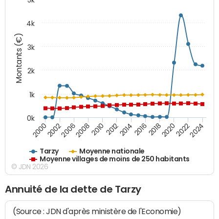
4k
Montants (€)
3k
2k
1k
0k
2016
2014
2012
2010
2008
2006
2002
2000
2024
2022
2020
2018
Tarzy
Moyenne nationale
Moyenne villages de moins de 250 habitants
© JDN 2026
Annuité de la dette de Tarzy
(Source : JDN d'après ministère de l'Economie)