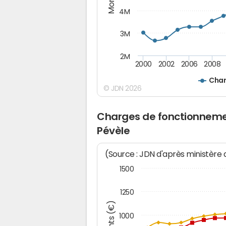
4M
3M
2M
2000
2002
2006
2008
Char
© JDN 2026
Charges de fonctionneme
Pévèle
(Source : JDN d'après ministère
1500
1250
1000