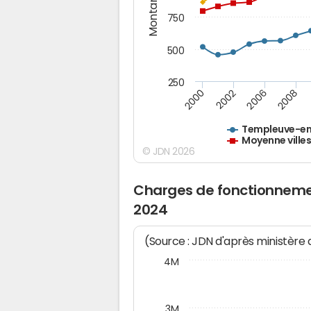
Montants (€)
750
500
250
2000
2002
2006
2008
Templeuve-en
Moyenne villes
© JDN 2026
Charges de fonctionnem
2024
(Source : JDN d'après ministère
4M
3M