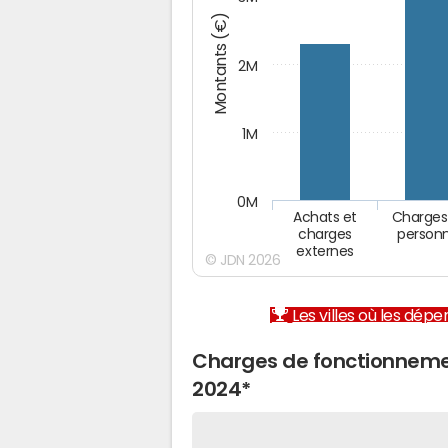
Montants (€)
2M
1M
0M
Achats et
Charges
charges
person
externes
© JDN 2026
Les villes où les dép
Charges de fonctionnem
2024*