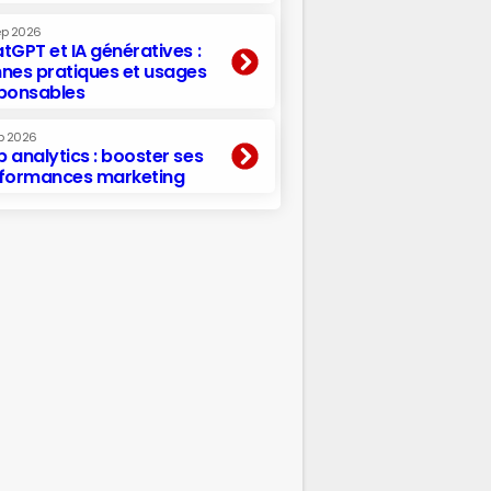
ep 2026
tGPT et IA génératives :
nes pratiques et usages
ponsables
p 2026
 analytics : booster ses
formances marketing