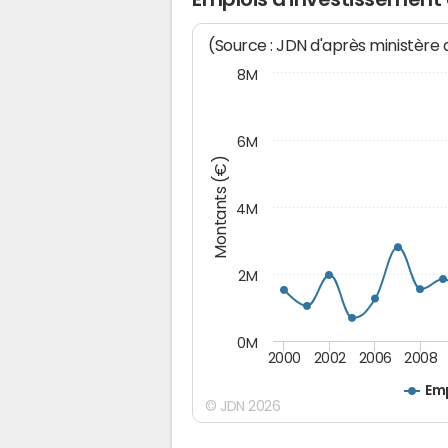
(Source : JDN d'après ministère
8M
6M
Montants (€)
4M
2M
0M
2000
2002
2006
2008
Emp
© JDN 2026