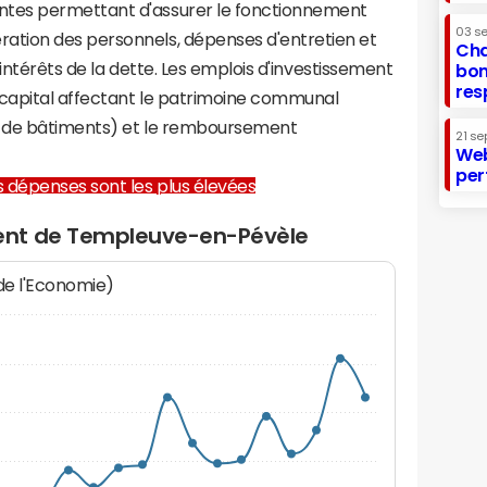
tes permettant d'assurer le fonctionnement
03 s
tion des personnels, dépenses d'entretien et
Cha
 intérêts de la dette. Les emplois d'investissement
bon
res
capital affectant le patrimoine communal
on de bâtiments) et le remboursement
21 se
Web
per
les dépenses sont les plus élevées
ent de Templeuve-en-Pévèle
 de l'Economie)