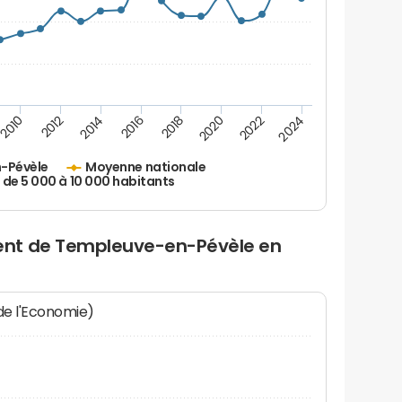
2010
2012
2014
2016
2018
2020
2022
2024
-Pévèle
Moyenne nationale
 de 5 000 à 10 000 habitants
ent de Templeuve-en-Pévèle en
 de l'Economie)