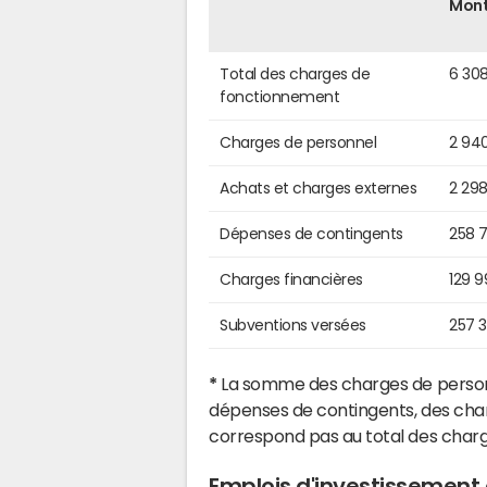
Mon
Total des charges de
6 30
fonctionnement
Charges de personnel
2 94
Achats et charges externes
2 29
Dépenses de contingents
258 
Charges financières
129 
Subventions versées
257 
*
La somme des charges de personn
dépenses de contingents, des char
correspond pas au total des char
Emplois d'investissemen