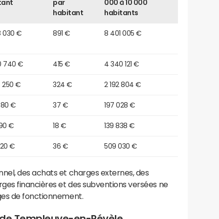
tant
par
000 à 10 000
habitant
habitants
8 030 €
891 €
8 401 005 €
0 740 €
415 €
4 340 121 €
8 250 €
324 €
2 192 804 €
780 €
37 €
197 028 €
990 €
18 €
139 838 €
320 €
36 €
509 030 €
el, des achats et charges externes, des
ges financières et des subventions versées ne
ges de fonctionnement.
t de Templeuve-en-Pévèle