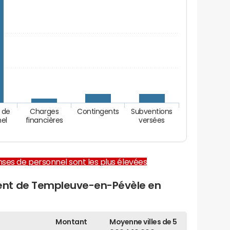
 de
Charges
Contingents
Subventions
nel
financières
versées
enses de personnel sont les plus élevées
ent de Templeuve-en-Pévèle en
Montant
Moyenne villes de 5