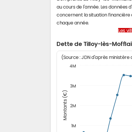
au cours de l'année. Les données 
concernent la situation financière
chaque année.
Les vi
Dette de Tilloy-lès-Moffla
(Source : JDN d'après ministère
4M
3M
Montants (€)
2M
1M