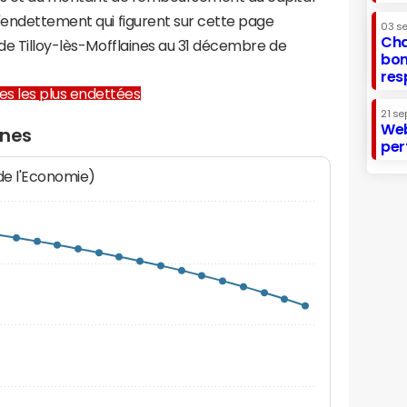
d'endettement qui figurent sur cette page
03 s
Cha
 de Tilloy-lès-Mofflaines au 31 décembre de
bon
res
lles les plus endettées
21 se
Web
ines
per
 de l'Economie)