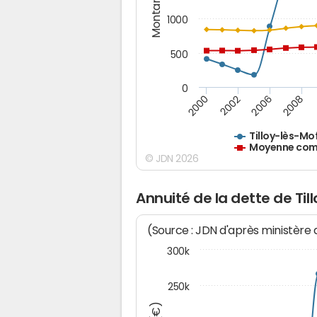
Montants (€)
1000
500
0
2000
2002
2006
2008
Tilloy-lès-Mo
Moyenne comm
© JDN 2026
Annuité de la dette de Til
(Source : JDN d'après ministère
300k
250k