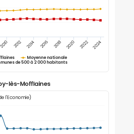
2010
2012
2014
2016
2018
2020
2022
2024
fflaines
Moyenne nationale
unes de 500 à 2 000 habitants
loy-lès-Mofflaines
 de l'Economie)