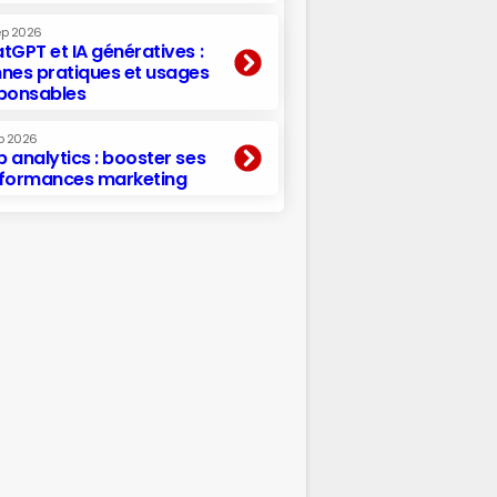
ep 2026
tGPT et IA génératives :
nes pratiques et usages
ponsables
p 2026
 analytics : booster ses
formances marketing