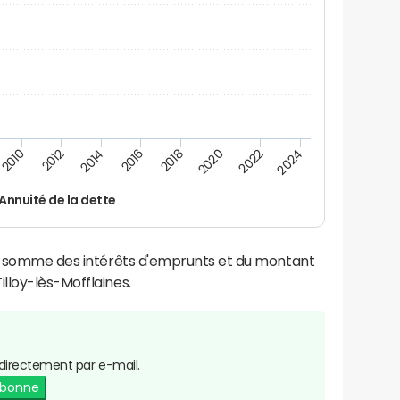
2024
2022
2020
2018
2016
2014
2012
2010
Annuité de la dette
la somme des intérêts d'emprunts et du montant
lloy-lès-Mofflaines.
directement par e-mail.
abonne