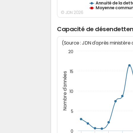
Annuité de la dett
Moyenne communes
© JDN 2026
Capacité de désendetteme
(Source : JDN d'après ministère
20
15
Nombre d'années
10
5
0