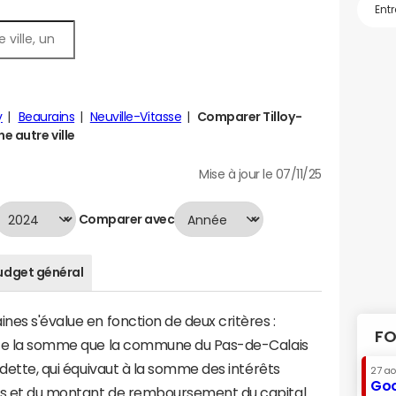
y
Beaurains
Neuville-Vitasse
Comparer Tilloy-
e autre ville
Mise à jour le 07/11/25
Comparer avec
udget général
nes s'évalue en fonction de deux critères :
FO
ente la somme que la commune du Pas-de-Calais
a dette, qui équivaut à la somme des intérêts
27 a
Goo
nes et du montant de remboursement du capital