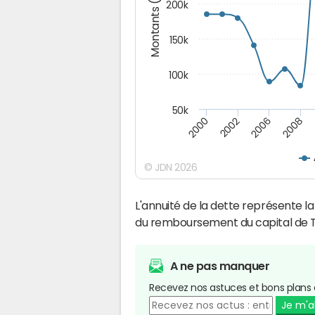
Montants (€)
200k
150k
100k
50k
2008
2006
2002
2000
© JDN 2026
L'annuité de la dette représente 
du remboursement du capital de Ti
A ne pas manquer
Recevez nos astuces et bons plans 
Je m'