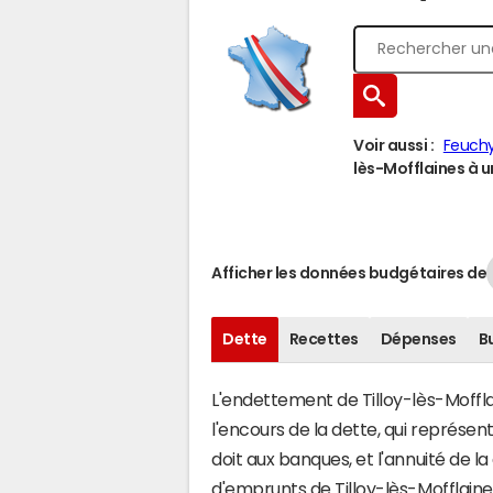
Voir aussi :
Feuch
lès-Mofflaines à un
Afficher les données budgétaires de
Dette
Recettes
Dépenses
B
L'endettement de Tilloy-lès-Mofflai
l'encours de la dette, qui représ
doit aux banques, et l'annuité de l
d'emprunts de Tilloy-lès-Mofflai