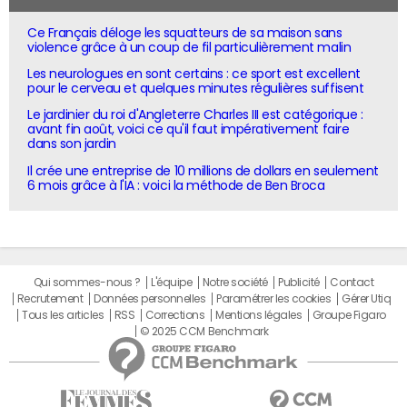
Ce Français déloge les squatteurs de sa maison sans
violence grâce à un coup de fil particulièrement malin
Les neurologues en sont certains : ce sport est excellent
pour le cerveau et quelques minutes régulières suffisent
Le jardinier du roi d'Angleterre Charles III est catégorique :
avant fin août, voici ce qu'il faut impérativement faire
dans son jardin
Il crée une entreprise de 10 millions de dollars en seulement
6 mois grâce à l'IA : voici la méthode de Ben Broca
Qui sommes-nous ?
L'équipe
Notre société
Publicité
Contact
Recrutement
Données personnelles
Paramétrer les cookies
Gérer Utiq
Tous les articles
RSS
Corrections
Mentions légales
Groupe Figaro
© 2025 CCM Benchmark