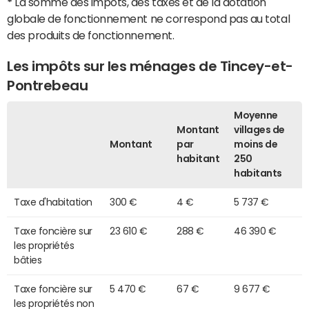
*
La somme des impôts, des taxes et de la dotation
globale de fonctionnement ne correspond pas au total
des produits de fonctionnement.
Les impôts sur les ménages de Tincey-et-
Pontrebeau
Moyenne
Montant
villages de
Montant
par
moins de
habitant
250
habitants
Taxe d'habitation
300 €
4 €
5 737 €
Taxe foncière sur
23 610 €
288 €
46 390 €
les propriétés
bâties
Taxe foncière sur
5 470 €
67 €
9 677 €
les propriétés non