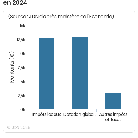
en 2024
(Source : JDN d'après ministère de l'Economie)
15k
12,5k
Montants (€)
10k
7,5k
5k
2,5k
0k
Impôts locaux
Dotation globa…
Autres impôts
et taxes
© JDN 2026