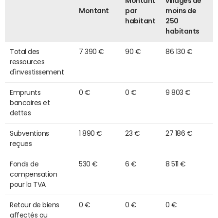
Montant
villages de
Montant
par
moins de
habitant
250
habitants
Total des
7 390 €
90 €
86 130 €
ressources
d'investissement
Emprunts
0 €
0 €
9 803 €
bancaires et
dettes
Subventions
1 890 €
23 €
27 186 €
reçues
Fonds de
530 €
6 €
8 511 €
compensation
pour la TVA
Retour de biens
0 €
0 €
0 €
affectés ou