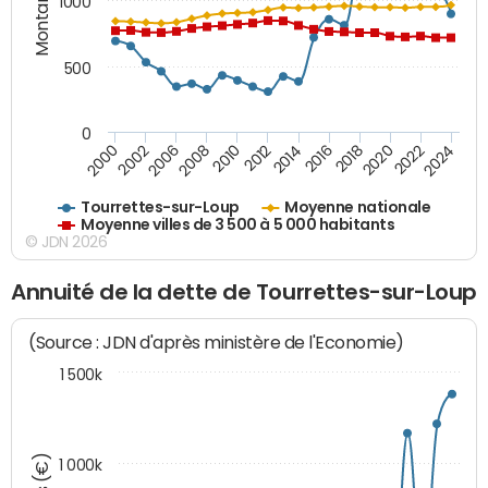
Montants (€)
1000
500
0
2018
2002
2022
2008
2012
2016
2000
2020
2006
2024
2010
2014
Tourrettes-sur-Loup
Moyenne nationale
Moyenne villes de 3 500 à 5 000 habitants
© JDN 2026
Annuité de la dette de Tourrettes-sur-Loup
(Source : JDN d'après ministère de l'Economie)
1 500k
1 000k