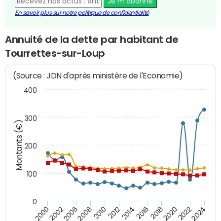
Je m'abonne
En savoir plus sur notre politique de confidentialité
Annuité de la dette par habitant de
Tourrettes-sur-Loup
(Source : JDN d'après ministère de l'Economie)
400
300
Montants (€)
200
100
0
2014
2008
2000
2024
2018
2012
2006
2022
2016
2010
2002
2020