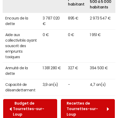
500 à 5 000
habitant
habitants
Encours de la
3 787 020
895 €
2 973 547 €
dette
€
Aide aux
0 €
0 €
1 951 €
collectivités ayant
souscrit des
emprunts
toxiques
Annuité de la
1 381 280 €
327 €
394 500 €
dette
Capacité de
3,9 an(s)
-
4,7 an(s)
désendettement
Budget de
Recettes de
Tourrettes-sur-
Tourrettes-sur-
Loup
Loup