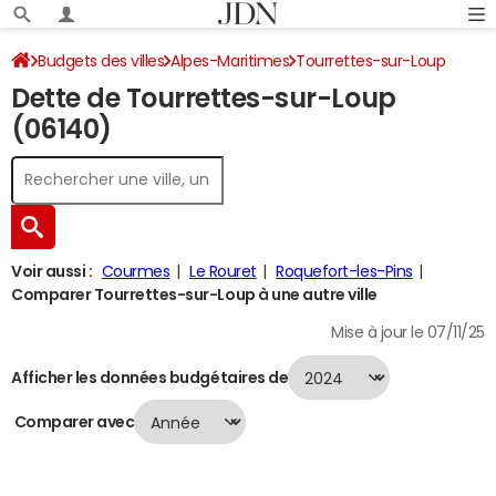
Budgets des villes
Alpes-Maritimes
Tourrettes-sur-Loup
Dette de Tourrettes-sur-Loup
Dette au 31/12/2024
(06140)
Voir aussi :
Courmes
Le Rouret
Roquefort-les-Pins
Comparer Tourrettes-sur-Loup à une autre ville
Mise à jour le 07/11/25
Afficher les données budgétaires de
Comparer avec