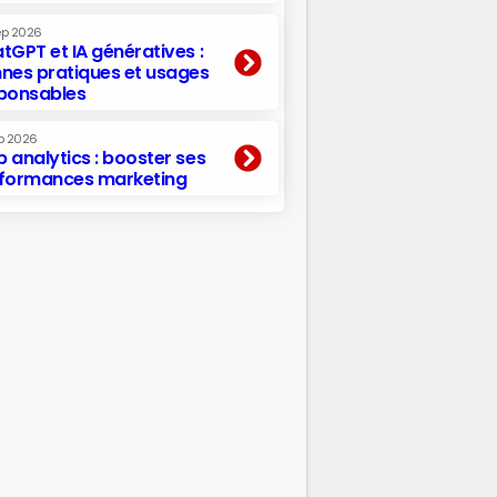
ep 2026
tGPT et IA génératives :
nes pratiques et usages
ponsables
p 2026
 analytics : booster ses
formances marketing