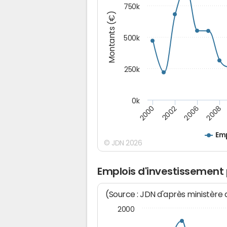
750k
Montants (€)
500k
250k
0k
2008
2002
2006
2000
Emp
© JDN 2026
Emplois d'investissement 
(Source : JDN d'après ministère
2000