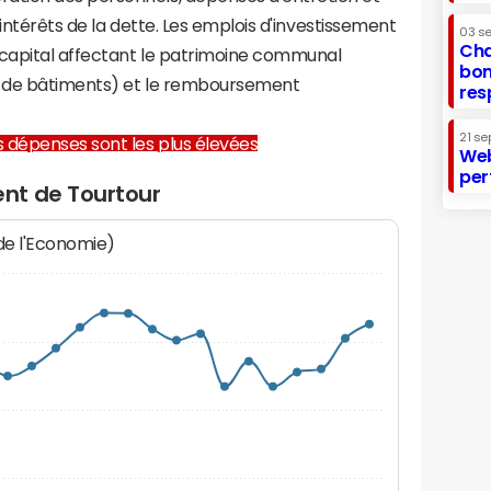
 intérêts de la dette. Les emplois d'investissement
03 s
Cha
capital affectant le patrimoine communal
bon
on de bâtiments) et le remboursement
res
21 se
les dépenses sont les plus élevées
Web
per
nt de Tourtour
 de l'Economie)