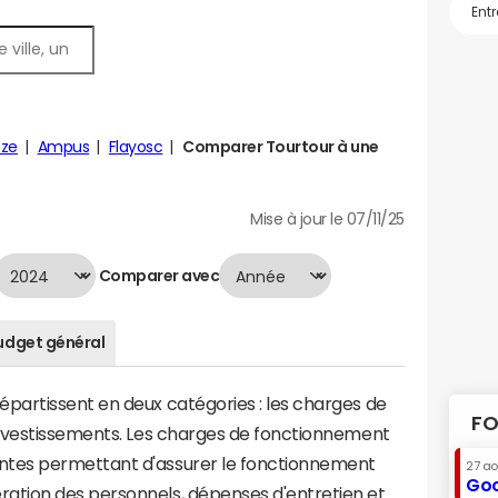
oze
Ampus
Flayosc
Comparer Tourtour à une
Mise à jour le 07/11/25
Comparer avec
udget général
artissent en deux catégories : les charges de
FO
investissements. Les charges de fonctionnement
tes permettant d'assurer le fonctionnement
27 a
Goo
tion des personnels, dépenses d'entretien et