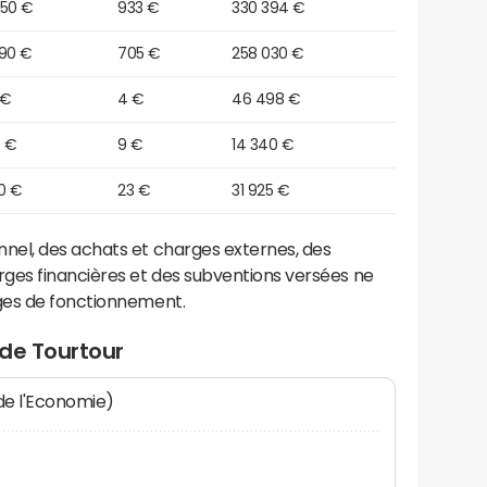
250 €
933 €
330 394 €
090 €
705 €
258 030 €
 €
4 €
46 498 €
0 €
9 €
14 340 €
0 €
23 €
31 925 €
el, des achats et charges externes, des
ges financières et des subventions versées ne
ges de fonctionnement.
 de Tourtour
 de l'Economie)