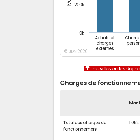
200k
0k
Achats et
Charge
charges
perso
externes
© JDN 2026
Les villes où les dép
Charges de fonctionneme
Mon
Total des charges de
1 052
fonctionnement