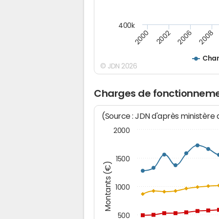
400k
2008
2002
2006
2000
Char
© JDN 2026
Charges de fonctionnemen
(Source : JDN d'après ministère
2000
1500
Montants (€)
1000
500