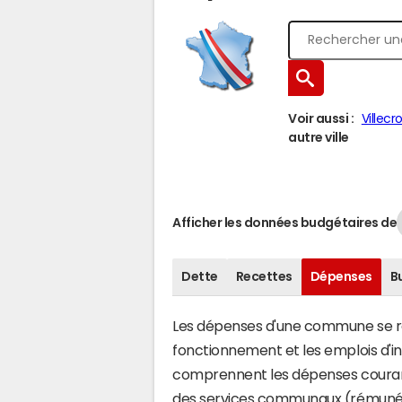
Voir aussi :
Villecr
autre ville
Afficher les données budgétaires de
Dette
Recettes
Dépenses
B
Les dépenses d'une commune se rép
fonctionnement et les emplois d'
comprennent les dépenses couran
des services communaux (rémunéra