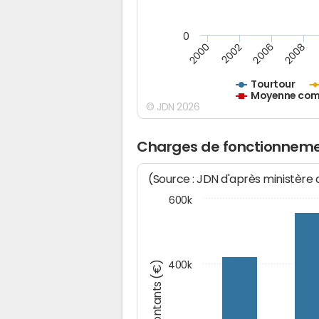
0
2000
2002
2006
2008
Tourtour
Moyenne comm
© JDN 2026
Charges de fonctionneme
(Source : JDN d'après ministère
600k
Montants (€)
400k