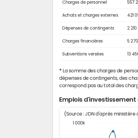
Charges de personnel
557 
Achats et charges externes
421 
Dépenses de contingents
2 210
Charges financières
5 27
Subventions versées
13 45
*
La somme des charges de personn
dépenses de contingents, des char
correspond pas au total des char
Emplois d'investissement
(Source : JDN d'après ministère
1 000k