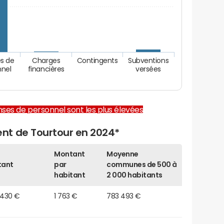
s de
Charges
Contingents
Subventions
nnel
financières
versées
enses de personnel sont les plus élevées
nt de Tourtour en 2024*
Montant
Moyenne
tant
par
communes de 500 à
habitant
2 000 habitants
 430 €
1 763 €
783 493 €