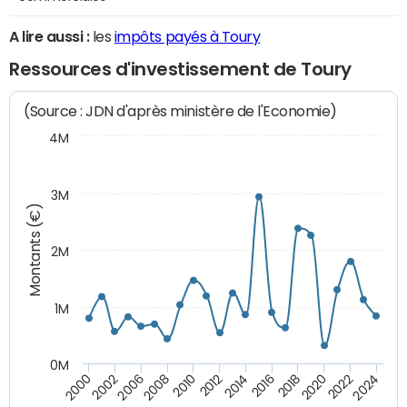
A lire aussi :
les
impôts payés à Toury
Ressources d'investissement de Toury
(Source : JDN d'après ministère de l'Economie)
4M
3M
Montants (€)
2M
1M
0M
2010
2012
2014
2016
2018
2020
2022
2024
2000
2002
2006
2008