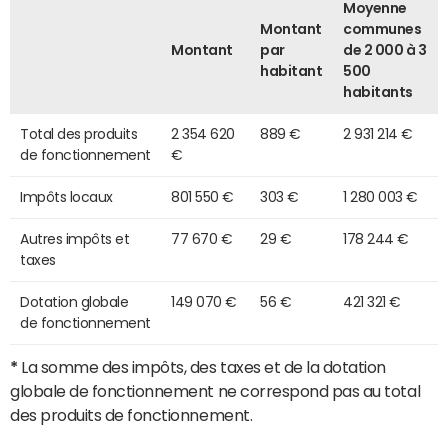
Moyenne
Montant
communes
Montant
par
de 2 000 à 3
habitant
500
habitants
Total des produits
2 354 620
889 €
2 931 214 €
de fonctionnement
€
Impôts locaux
801 550 €
303 €
1 280 003 €
Autres impôts et
77 670 €
29 €
178 244 €
taxes
Dotation globale
149 070 €
56 €
421 321 €
de fonctionnement
*
La somme des impôts, des taxes et de la dotation
globale de fonctionnement ne correspond pas au total
des produits de fonctionnement.