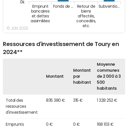
0k
Emprunt
Fonds de …
Retour de
Subventio…
bancaires
biens
et dettes
affectés,
assimilées
concedés,
etc.
© JDN 2026
Ressources d'investissement de Toury en
2024**
Moyenne
Montant
communes
Montant
par
de 2 000 à 3
habitant
500
habitants
Total des
835 380 €
315 €
1 328 252 €
ressources
d'investissement
Emprunts
0 €
0 €
168 103 €