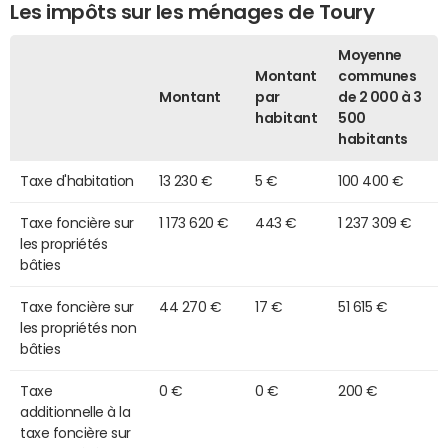
Les impôts sur les ménages de Toury
Moyenne
Montant
communes
Montant
par
de 2 000 à 3
habitant
500
habitants
Taxe d'habitation
13 230 €
5 €
100 400 €
Taxe foncière sur
1 173 620 €
443 €
1 237 309 €
les propriétés
bâties
Taxe foncière sur
44 270 €
17 €
51 615 €
les propriétés non
bâties
Taxe
0 €
0 €
200 €
additionnelle à la
taxe foncière sur