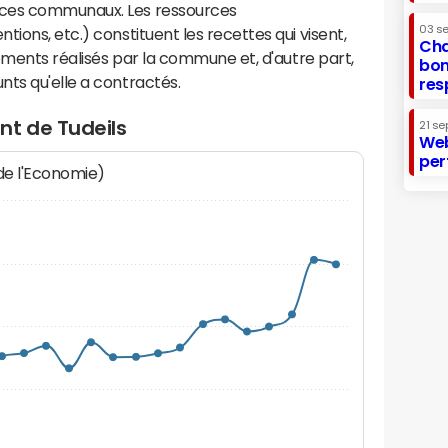
ices communaux. Les ressources
03 s
ions, etc.) constituent les recettes qui visent,
Cha
sements réalisés par la commune et, d'autre part,
bon
ts qu'elle a contractés.
res
nt de Tudeils
21 se
Web
per
 de l'Economie)