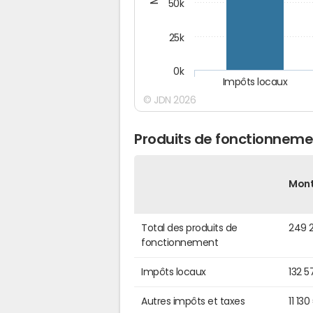
50k
25k
0k
Impôts locaux
© JDN 2026
Produits de fonctionneme
Mon
Total des produits de
249 
fonctionnement
Impôts locaux
132 5
Autres impôts et taxes
11 130