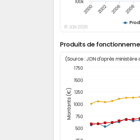
100k
2008
2006
2002
2000
Prod
© JDN 2026
Produits de fonctionneme
(Source : JDN d'après ministère
1750
1500
Montants (€)
1250
1000
750
500