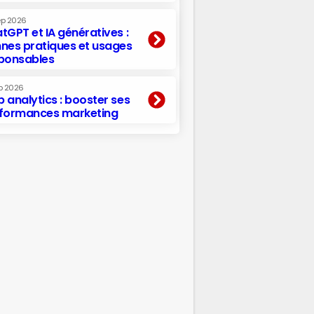
ep 2026
tGPT et IA génératives :
nes pratiques et usages
ponsables
p 2026
 analytics : booster ses
formances marketing