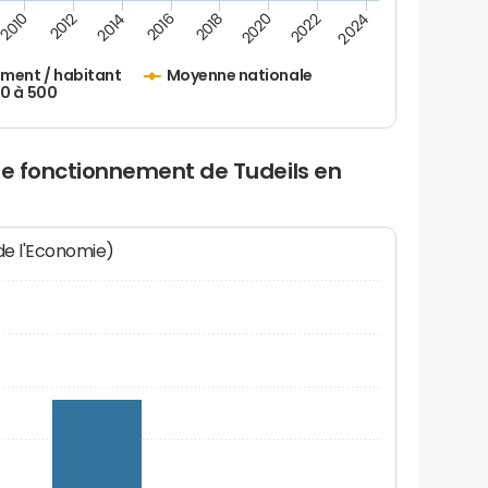
2010
2012
2014
2016
2018
2020
2022
2024
ement / habitant
Moyenne nationale
50 à 500
de fonctionnement de Tudeils en
 de l'Economie)