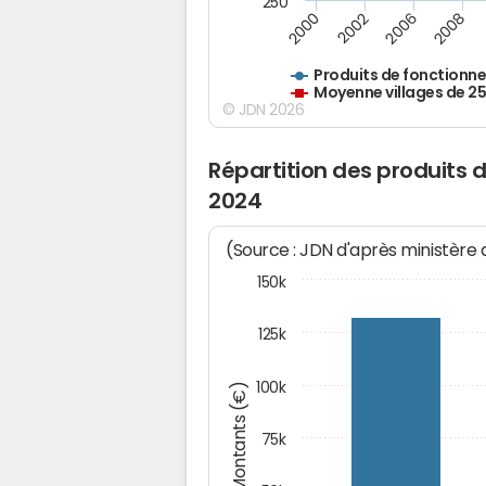
250
2000
2002
2006
2008
Produits de fonctionn
Moyenne villages de 2
© JDN 2026
Répartition des produits 
2024
(Source : JDN d'après ministère
150k
125k
100k
Montants (€)
75k