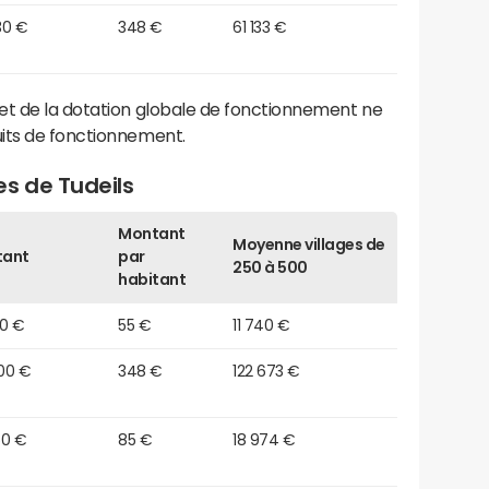
30 €
348 €
61 133 €
et de la dotation globale de fonctionnement ne
its de fonctionnement.
s de Tudeils
Montant
Moyenne villages de
tant
par
250 à 500
habitant
80 €
55 €
11 740 €
00 €
348 €
122 673 €
60 €
85 €
18 974 €