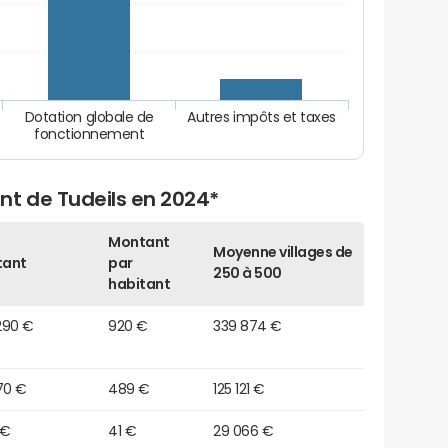
Dotation globale de
Autres impôts et taxes
fonctionnement
nt de Tudeils en 2024*
Montant
Moyenne villages de
tant
par
250 à 500
habitant
290 €
920 €
339 874 €
70 €
489 €
125 121 €
 €
41 €
29 066 €