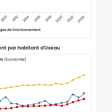
2014
2024
2012
2022
2010
2020
2018
2016
ges de fonctionnement
nt par habitant d'Uxeau
 de l'Economie)