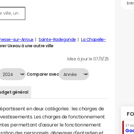
esse-sur-Arroux
Sainte-Radegonde
La Chapelle-
er Uxeau à une autre ville
Mise à jour le 07/11/25
Comparer avec
udget général
artissent en deux catégories : les charges de
FO
investissements. Les charges de fonctionnement
tes permettant d'assurer le fonctionnement
27 a
Goo
tion des personnels, dépenses d'entretien et