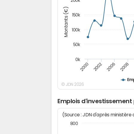
200k
Montants (€)
150k
100k
50k
0k
2008
2006
2002
2000
Emp
© JDN 2026
Emplois d'investissement
(Source : JDN d'après ministère
800