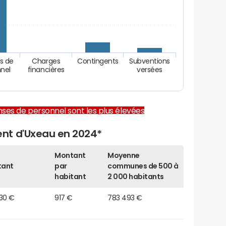
s de
Charges
Contingents
Subventions
nel
financières
versées
enses de personnel sont les plus élevées
nt d'Uxeau en 2024*
Montant
Moyenne
tant
par
communes de 500 à
habitant
2 000 habitants
330 €
917 €
783 493 €