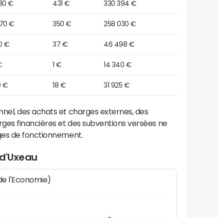
80 €
431 €
330 394 €
870 €
350 €
258 030 €
0 €
37 €
46 498 €
€
1 €
14 340 €
0 €
18 €
31 925 €
el, des achats et charges externes, des
ges financières et des subventions versées ne
ges de fonctionnement.
 d'Uxeau
 de l'Economie)