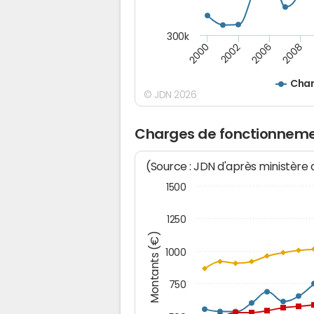
300k
2000
2008
2006
2002
Char
© JDN 2026
Charges de fonctionneme
(Source : JDN d'après ministère
1500
1250
Montants (€)
1000
750