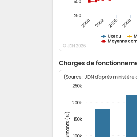
500
250
2000
2002
2006
2008
Uxeau
M
Moyenne comm
© JDN 2026
Charges de fonctionneme
(Source : JDN d'après ministère
250k
200k
Montants (€)
150k
100k