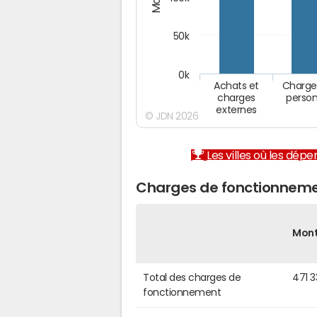
50k
0k
Achats et
Charge
charges
person
externes
© JDN 2026
Les villes où les dép
Charges de fonctionneme
Mon
Total des charges de
471 
fonctionnement