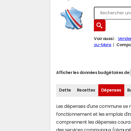
Voir aussi :
Venden
au-Mans
Compar
Afficher les données budgétaires de
Dette
Recettes
Dépenses
B
Les dépenses d'une commune se rép
fonctionnement et les emplois d'
comprennent les dépenses couran
des services communaux (rémunéra