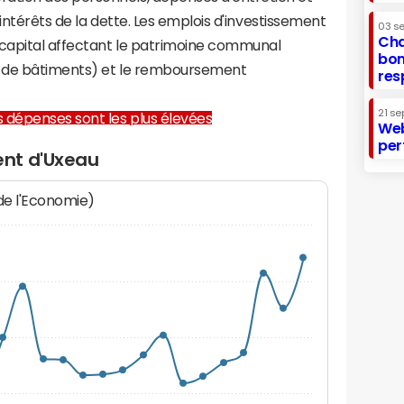
 intérêts de la dette. Les emplois d'investissement
03 s
Cha
capital affectant le patrimoine communal
bon
on de bâtiments) et le remboursement
res
21 se
les dépenses sont les plus élevées
Web
per
nt d'Uxeau
 de l'Economie)