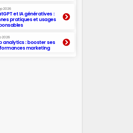
ep 2026
tGPT et IA génératives :
nes pratiques et usages
ponsables
p 2026
 analytics : booster ses
formances marketing