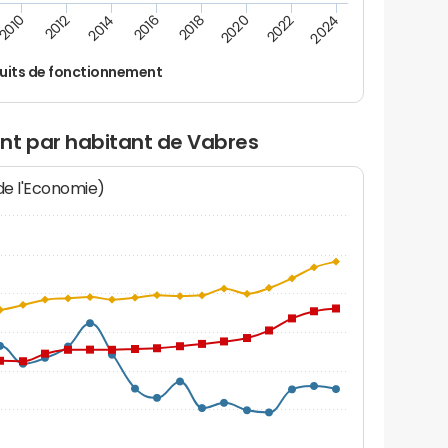
2016
2018
2010
2020
2012
2022
2014
2024
uits de fonctionnement
nt par habitant de Vabres
 de l'Economie)