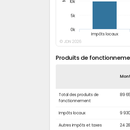
10k
5k
0k
Impôts locaux
© JDN 2026
Produits de fonctionneme
Mon
Total des produits de
89 6
fonctionnement
Impôts locaux
9 93
Autres impôts et taxes
24 2