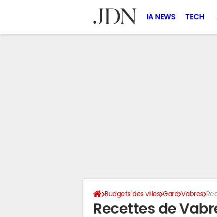
IA NEWS
TECH
Budgets des villes
Gard
Vabres
Rec
Recettes de Vabr