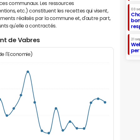
ices communaux. Les ressources
03 s
ions, etc.) constituent les recettes qui visent,
Cha
sements réalisés par la commune et, d'autre part,
bon
ts qu'elle a contractés.
res
nt de Vabres
21 se
Web
per
 de l'Economie)