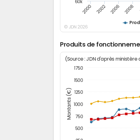
60k
2008
2000
2002
2006
Prod
© JDN 2026
Produits de fonctionneme
(Source : JDN d'après ministère
1750
1500
Montants (€)
1250
1000
750
500