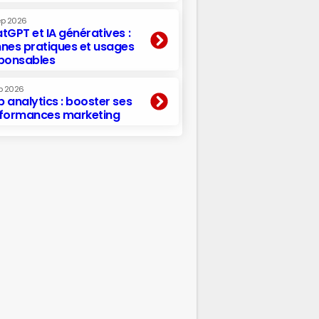
ep 2026
tGPT et IA génératives :
nes pratiques et usages
ponsables
p 2026
 analytics : booster ses
formances marketing