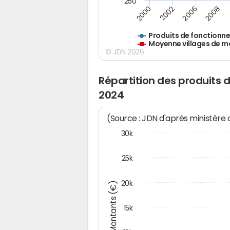
250
2000
2002
2006
2008
Produits de fonctionn
Moyenne villages de m
© JDN 2026
Répartition des produits
2024
(Source : JDN d'après ministère
30k
25k
20k
Montants (€)
15k