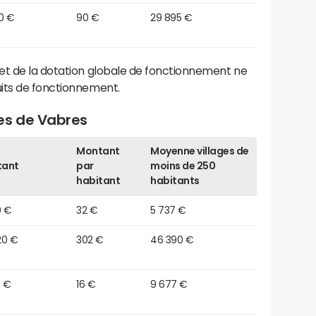
0 €
90 €
29 895 €
et de la dotation globale de fonctionnement ne
its de fonctionnement.
es de Vabres
Montant
Moyenne villages de
tant
par
moins de 250
habitant
habitants
0 €
32 €
5 737 €
20 €
302 €
46 390 €
0 €
16 €
9 677 €