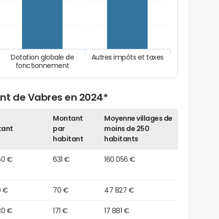
Dotation globale de
Autres impôts et taxes
fonctionnement
nt de Vabres en 2024*
Montant
Moyenne villages de
tant
par
moins de 250
habitant
habitants
50 €
631 €
160 056 €
0 €
70 €
47 827 €
80 €
171 €
17 881 €