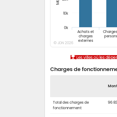
10k
0k
Achats et
Charges
charges
person
externes
© JDN 2026
Les villes où les dép
Charges de fonctionneme
Mon
Total des charges de
96 8
fonctionnement