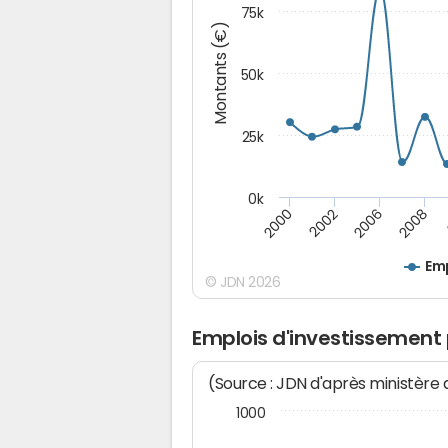
75k
Montants (€)
50k
25k
0k
2008
2000
2002
2006
Emp
© JDN 2026
Emplois d'investissement
(Source : JDN d'après ministère
1000