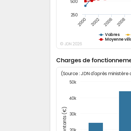
500
250
2000
2002
2006
2008
Vabres
Moyenne vill
© JDN 2026
Charges de fonctionneme
(Source : JDN d'après ministère
50k
40k
Montants (€)
30k
20k