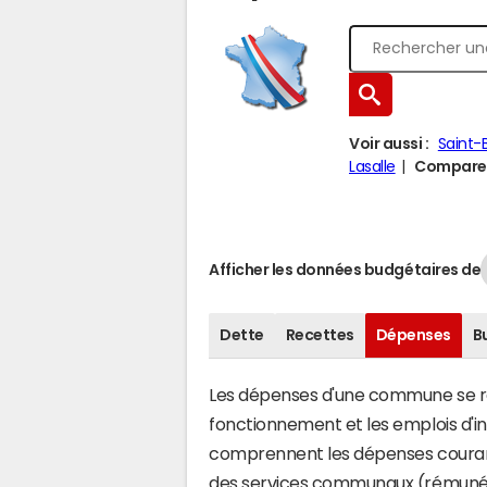
Voir aussi :
Saint-
Lasalle
Comparer 
Afficher les données budgétaires de
Dette
Recettes
Dépenses
B
Les dépenses d'une commune se rép
fonctionnement et les emplois d'
comprennent les dépenses couran
des services communaux (rémunéra