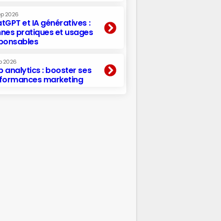
ep 2026
tGPT et IA génératives :
nes pratiques et usages
ponsables
p 2026
 analytics : booster ses
formances marketing