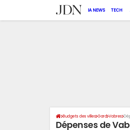
IA NEWS
TECH
Budgets des villes
Gard
Vabres
Dé
Dépenses de Vab