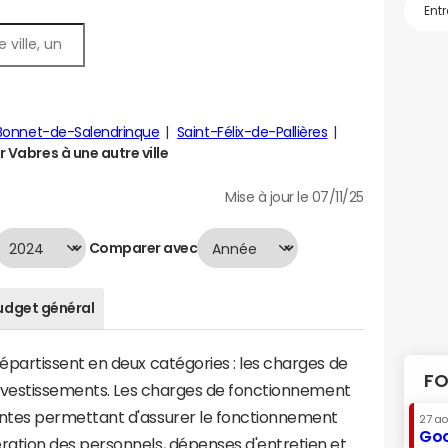
Bonnet-de-Salendrinque
Saint-Félix-de-Pallières
Vabres à une autre ville
Mise à jour le 07/11/25
Comparer avec
udget général
artissent en deux catégories : les charges de
FO
investissements. Les charges de fonctionnement
tes permettant d'assurer le fonctionnement
27 a
Goo
tion des personnels, dépenses d'entretien et