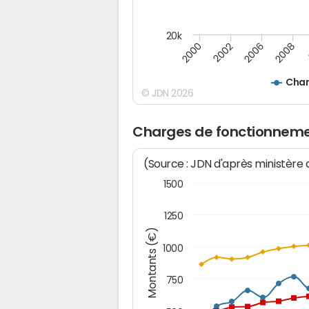
20k
2008
2000
2002
2006
Char
© JDN 2026
Charges de fonctionneme
(Source : JDN d'après ministère
1500
1250
Montants (€)
1000
750