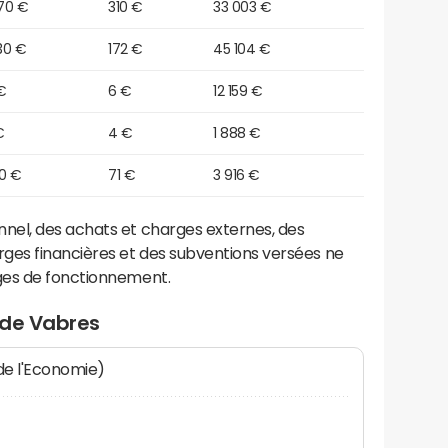
70 €
310 €
33 003 €
30 €
172 €
45 104 €
€
6 €
12 159 €
€
4 €
1 888 €
70 €
71 €
3 916 €
el, des achats et charges externes, des
ges financières et des subventions versées ne
ges de fonctionnement.
 de Vabres
 de l'Economie)