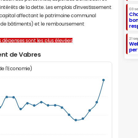
 intérêts de la dette. Les emplois d'investissement
03 s
Cha
capital affectant le patrimoine communal
bon
on de bâtiments) et le remboursement
res
21 se
les dépenses sont les plus élevées
Web
per
nt de Vabres
 de l'Economie)