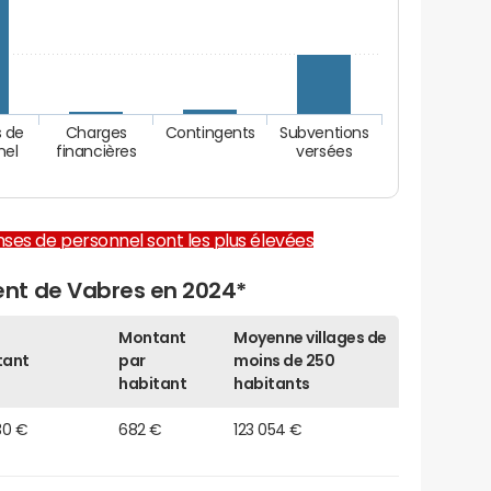
 de
Charges
Contingents
Subventions
nel
financières
versées
enses de personnel sont les plus élevées
nt de Vabres en 2024*
Montant
Moyenne villages de
tant
par
moins de 250
habitant
habitants
30 €
682 €
123 054 €