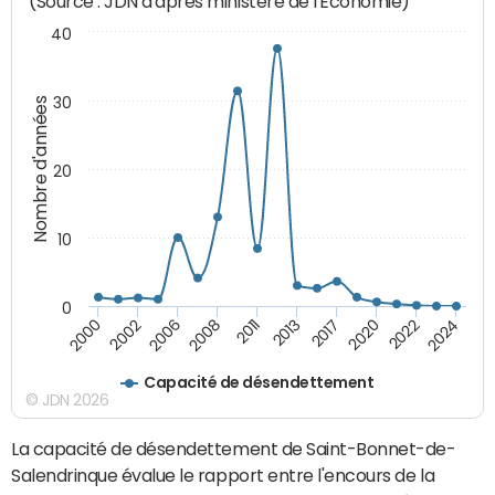
(Source : JDN d'après ministère de l'Economie)
40
30
Nombre d'années
20
10
0
2000
2002
2006
2008
2011
2013
2017
2020
2022
2024
Capacité de désendettement
© JDN 2026
La capacité de désendettement de Saint-Bonnet-de-
Salendrinque évalue le rapport entre l'encours de la