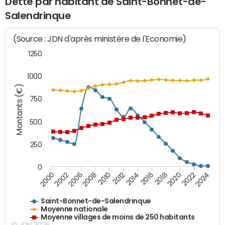
Dette par habitant de Saint-Bonnet-de-
Salendrinque
(Source : JDN d'après ministère de l'Economie)
1250
1000
Montants (€)
750
500
250
0
2018
2002
2022
2008
2012
2016
2000
2020
2006
2024
2010
2014
Saint-Bonnet-de-Salendrinque
Moyenne nationale
Moyenne villages de moins de 250 habitants
© JDN 2026