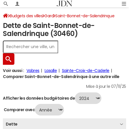
Budgets des villes
Gard
Saint-Bonnet-de-Salendrinque
Dette de Saint-Bonnet-de-
Dette au 31/12/2024
Salendrinque (30460)
Voir aussi :
Vabres
Lasalle
Sainte-Croix-de-Caderle
Comparer Saint-Bonnet-de-Salendrinque à une autre ville
Mise à jour le 07/11/25
Afficher les données budgétaires de
Comparer avec
Dette