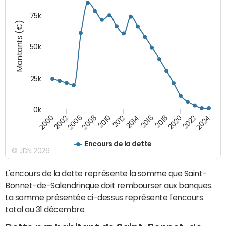
75k
Montants (€)
50k
25k
0k
2024
2002
2010
2016
2022
2000
2008
2014
2020
2006
2012
2018
Encours de la dette
© JDN 2026
L'encours de la dette représente la somme que Saint-
Bonnet-de-Salendrinque doit rembourser aux banques.
La somme présentée ci-dessus représente l'encours
total au 31 décembre.