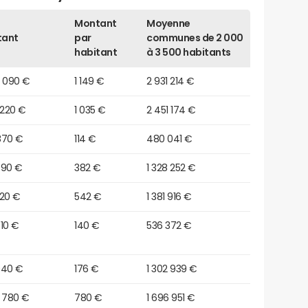
Montant
Moyenne
tant
par
communes de 2 000
habitant
à 3 500 habitants
5 090 €
1 149 €
2 931 214 €
 220 €
1 035 €
2 451 174 €
870 €
114 €
480 041 €
390 €
382 €
1 328 252 €
 920 €
542 €
1 381 916 €
10 €
140 €
536 372 €
040 €
176 €
1 302 939 €
4 780 €
780 €
1 696 951 €