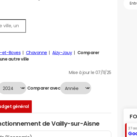
s-et-Boves
Chavonne
Aizy-Jouy
Comparer
une autre ville
Mise à jour le 07/11/25
Comparer avec
udget général
FO
nctionnement de Vailly-sur-Aisne
27 a
Goo