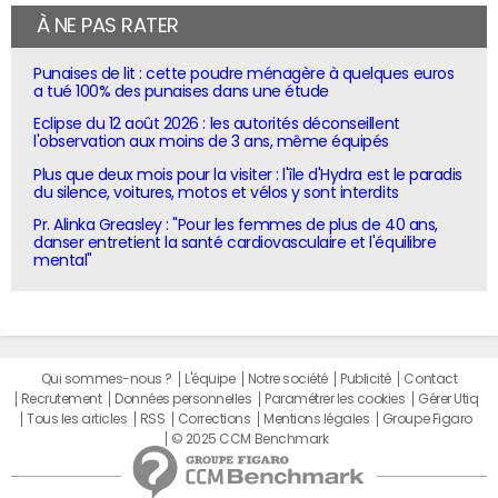
À NE PAS RATER
Punaises de lit : cette poudre ménagère à quelques euros
a tué 100% des punaises dans une étude
Eclipse du 12 août 2026 : les autorités déconseillent
l'observation aux moins de 3 ans, même équipés
Plus que deux mois pour la visiter : l'île d'Hydra est le paradis
du silence, voitures, motos et vélos y sont interdits
Pr. Alinka Greasley : "Pour les femmes de plus de 40 ans,
danser entretient la santé cardiovasculaire et l'équilibre
mental"
Qui sommes-nous ?
L'équipe
Notre société
Publicité
Contact
Recrutement
Données personnelles
Paramétrer les cookies
Gérer Utiq
Tous les articles
RSS
Corrections
Mentions légales
Groupe Figaro
© 2025 CCM Benchmark