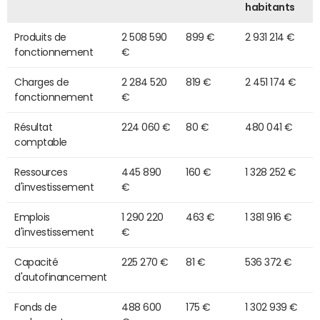
habitants
Produits de
2 508 590
899 €
2 931 214 €
fonctionnement
€
Charges de
2 284 520
819 €
2 451 174 €
fonctionnement
€
Résultat
224 060 €
80 €
480 041 €
comptable
Ressources
445 890
160 €
1 328 252 €
d'investissement
€
Emplois
1 290 220
463 €
1 381 916 €
d'investissement
€
Capacité
225 270 €
81 €
536 372 €
d'autofinancement
Fonds de
488 600
175 €
1 302 939 €