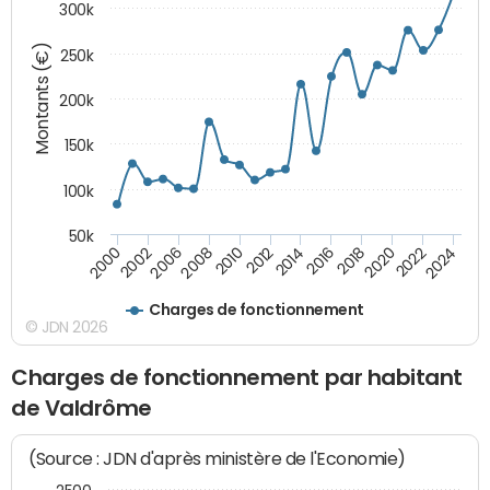
300k
Montants (€)
250k
200k
150k
100k
50k
2008
2022
2002
2018
2014
2010
2024
2006
2020
2000
2016
2012
Charges de fonctionnement
© JDN 2026
Charges de fonctionnement par habitant
de Valdrôme
(Source : JDN d'après ministère de l'Economie)