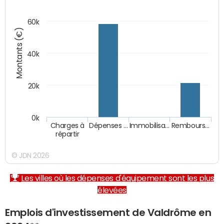
60k
Montants (€)
40k
20k
0k
Charges à
Dépenses …
Immobilisa…
Rembours…
répartir
© JDN 2026
Les villes où les dépenses d'équipement sont les plus
élevées
Emplois d'investissement de Valdrôme en