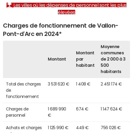
Les villes où les dépenses de personnel sont les plus
élevées
Charges de fonctionnement de Vallon-
Pont-d'Arc en 2024*
Moyenne
Montant
communes
Montant
par
de 2 000 à 3
habitant
500
habitants
Total des charges
3 531 620 €
1 408 €
2 451 174 €
de
fonctionnement
Charges de
1 689 990
674 €
1 147 624 €
personnel
€
Achats et charges
1 125 990 €
449 €
756 026 €