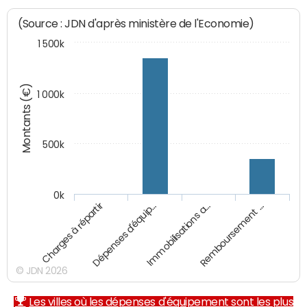
(Source : JDN d'après ministère de l'Economie)
1 500k
Montants (€)
1 000k
500k
0k
Charges à répartir
Dépenses d'équip…
Immobilisations a…
Remboursement …
© JDN 2026
Les villes où les dépenses d'équipement sont les plus