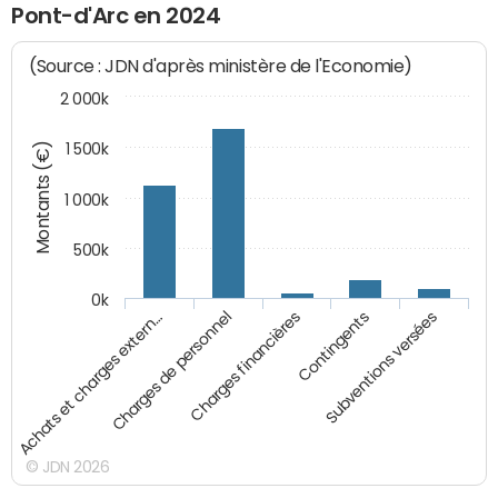
Pont-d'Arc en 2024
(Source : JDN d'après ministère de l'Economie)
2 000k
Montants (€)
1 500k
1 000k
500k
0k
Charges financières
Contingents
Subventions versées
Achats et charges extern…
Charges de personnel
© JDN 2026